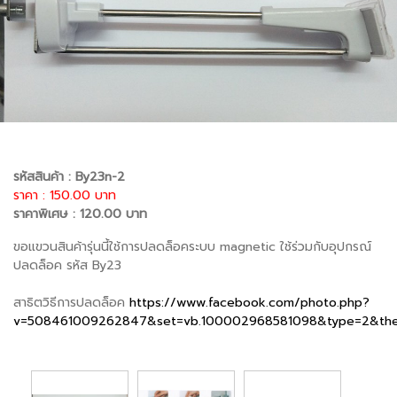
รหัสสินค้า : By23n-2
ราคา : 150.00 บาท
ราคาพิเศษ : 120.00 บาท
ขอแขวนสินค้ารุ่นนี้ใช้การปลดล็อคระบบ magnetic ใช้ร่วมกับอุปกรณ์
ปลดล็อค รหัส By23
สาธิตวิธีการปลดล็อค
https://www.facebook.com/photo.php?
v=508461009262847&set=vb.100002968581098&type=2&the