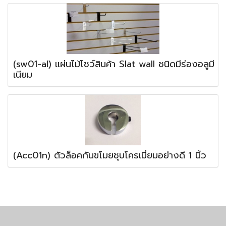
(sw01-al) แผ่นไม้โชว์สินค้า Slat wall ชนิดมีร่องอลูมี
เนียม
(Acc01n) ตัวล็อคกันขโมยชุบโครเมี่ยมอย่างดี 1 นิ้ว