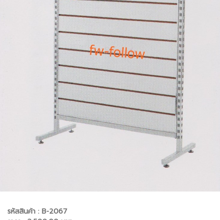
รหัสสินค้า : B-2067