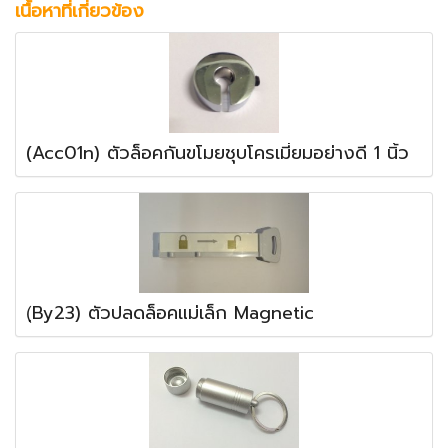
เนื้อหาที่เกี่ยวข้อง
(Acc01n) ตัวล็อคกันขโมยชุบโครเมี่ยมอย่างดี 1 นิ้ว
(ฺBy23) ตัวปลดล็อคแม่เล็ก Magnetic