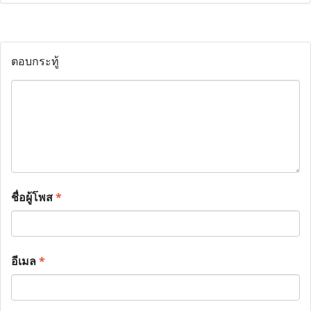
ตอบกระทู้
ชื่อผู้โพส
*
อีเมล
*