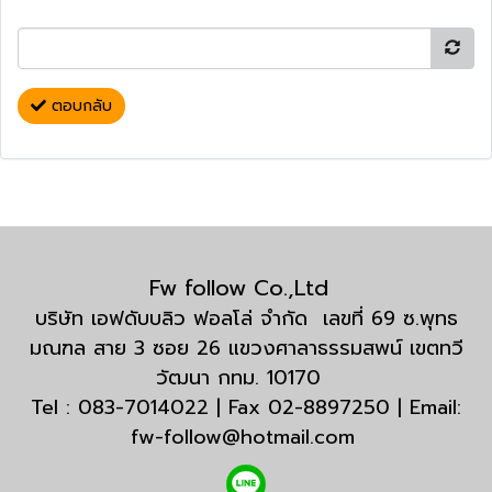
ตอบกลับ
Fw follow Co.,Ltd
บริษัท เอฟดับบลิว ฟอลโล่ จำกัด เลขที่ 69 ซ.พุทธ
มณฑล สาย 3 ซอย 26 แขวงศาลาธรรมสพน์ เขตทวี
วัฒนา กทม. 10170
Tel : 083-7014022 | Fax 02-8897250 | Email:
fw-follow@hotmail.com