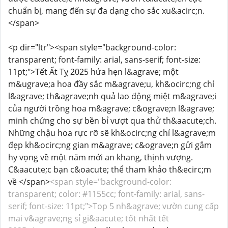
chuẩn bị, mang đến sự đa dạng cho sắc xu&acirc;n.
</span>
<p dir="ltr"><span style="background-color:
transparent; font-family: arial, sans-serif; font-size:
11pt;">Tết Ất Tỵ 2025 hứa hẹn l&agrave; một
m&ugrave;a hoa đầy sắc m&agrave;u, kh&ocirc;ng chỉ
l&agrave; th&agrave;nh quả lao động miệt m&agrave;i
của người trồng hoa m&agrave; c&ograve;n l&agrave;
minh chứng cho sự bền bỉ vượt qua thử th&aacute;ch.
Những chậu hoa rực rỡ sẽ kh&ocirc;ng chỉ l&agrave;m
đẹp kh&ocirc;ng gian m&agrave; c&ograve;n gửi gắm
hy vọng về một năm mới an khang, thịnh vượng.
C&aacute;c bạn c&oacute; thể tham khảo th&ecirc;m
về </span>
<span style="background-color:
transparent; color: #1155cc; font-family: arial, sans-
serif; font-size: 11pt;">Top 5 nh&agrave; vườn cung cấp
mai v&agrave;ng sỉ gi&aacute; tốt nhất tết