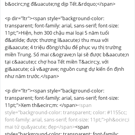
b&ocirc;ng đ&uacute;ng dịp Tết.&rdquo;</span>
<p dir="ltr"><span style="background-color:
transparent; font-family: arial, sans-serif; font-size:
11pt;">Hiện, hơn 300 chậu mai loại 5 năm tuổi
đ&atilde; được thương l&aacute;i thu mua với
gi&aacute; 4 triệu đồng/chậu để phục vụ thị trường
miền Trung. Số mai c&ograve;n lại sẽ được b&aacute;n
tại c&aacute;c chợ hoa Tết miền T&acirc;y, với
gi&aacute; cả v&agrave; nguồn cung dự kiến ổn định
như năm trước.</span>
<p dir="ltr"><span style="background-color:
transparent; font-family: arial, sans-serif; font-size:
11pt;">Xem th&ecirc;m: </span>
<span
style="background-color: transparent; color: #1155cc;
font-family: arial, sans-serif; font-size: 11pt;">ph&ocirc;i
mai tứ qu&yacute; đẹp</span>
<span
style="background-color: transparent; font-family: