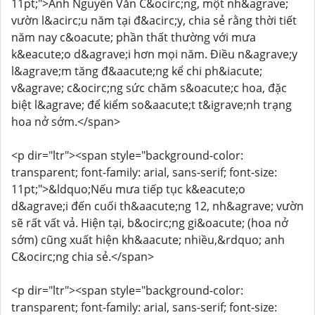
11pt;">Anh Nguyễn Văn C&ocirc;ng, một nh&agrave;
vườn l&acirc;u năm tại đ&acirc;y, chia sẻ rằng thời tiết
năm nay c&oacute; phần thất thường với mưa
k&eacute;o d&agrave;i hơn mọi năm. Điều n&agrave;y
l&agrave;m tăng đ&aacute;ng kể chi ph&iacute;
v&agrave; c&ocirc;ng sức chăm s&oacute;c hoa, đặc
biệt l&agrave; để kiểm so&aacute;t t&igrave;nh trạng
hoa nở sớm.</span>
<p dir="ltr"><span style="background-color:
transparent; font-family: arial, sans-serif; font-size:
11pt;">&ldquo;Nếu mưa tiếp tục k&eacute;o
d&agrave;i đến cuối th&aacute;ng 12, nh&agrave; vườn
sẽ rất vất vả. Hiện tại, b&ocirc;ng gi&oacute; (hoa nở
sớm) cũng xuất hiện kh&aacute; nhiều,&rdquo; anh
C&ocirc;ng chia sẻ.</span>
<p dir="ltr"><span style="background-color:
transparent; font-family: arial, sans-serif; font-size: