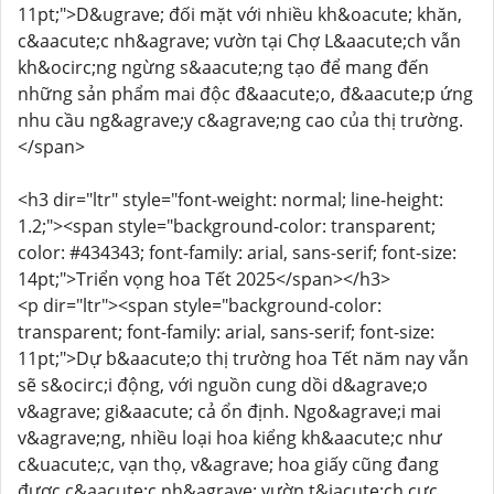
11pt;">D&ugrave; đối mặt với nhiều kh&oacute; khăn,
c&aacute;c nh&agrave; vườn tại Chợ L&aacute;ch vẫn
kh&ocirc;ng ngừng s&aacute;ng tạo để mang đến
những sản phẩm mai độc đ&aacute;o, đ&aacute;p ứng
nhu cầu ng&agrave;y c&agrave;ng cao của thị trường.
</span>
<h3 dir="ltr" style="font-weight: normal; line-height:
1.2;"><span style="background-color: transparent;
color: #434343; font-family: arial, sans-serif; font-size:
14pt;">Triển vọng hoa Tết 2025</span></h3>
<p dir="ltr"><span style="background-color:
transparent; font-family: arial, sans-serif; font-size:
11pt;">Dự b&aacute;o thị trường hoa Tết năm nay vẫn
sẽ s&ocirc;i động, với nguồn cung dồi d&agrave;o
v&agrave; gi&aacute; cả ổn định. Ngo&agrave;i mai
v&agrave;ng, nhiều loại hoa kiểng kh&aacute;c như
c&uacute;c, vạn thọ, v&agrave; hoa giấy cũng đang
được c&aacute;c nh&agrave; vườn t&iacute;ch cực