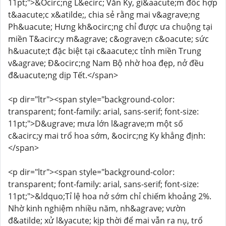
11pt;">&Ocirc;ng L&ecirc; Văn Ky, gi&aacute;m đốc hợp
t&aacute;c x&atilde;, chia sẻ rằng mai v&agrave;ng
Ph&uacute; Hưng kh&ocirc;ng chỉ được ưa chuộng tại
miền T&acirc;y m&agrave; c&ograve;n c&oacute; sức
h&uacute;t đặc biệt tại c&aacute;c tỉnh miền Trung
v&agrave; Đ&ocirc;ng Nam Bộ nhờ hoa đẹp, nở đều
đ&uacute;ng dịp Tết.</span>
<p dir="ltr"><span style="background-color:
transparent; font-family: arial, sans-serif; font-size:
11pt;">D&ugrave; mưa lớn l&agrave;m một số
c&acirc;y mai trổ hoa sớm, &ocirc;ng Ky khẳng định:
</span>
<p dir="ltr"><span style="background-color:
transparent; font-family: arial, sans-serif; font-size:
11pt;">&ldquo;Tỉ lệ hoa nở sớm chỉ chiếm khoảng 2%.
Nhờ kinh nghiệm nhiều năm, nh&agrave; vườn
đ&atilde; xử l&yacute; kịp thời để mai vẫn ra nụ, trổ