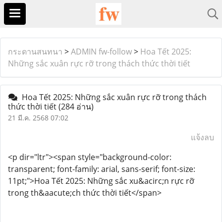
กระดานสนทนา
>
ADMIN fw-follow
>
Hoa Tết 2025:
Những sắc xuân rực rỡ trong thách thức thời tiết
Hoa Tết 2025: Những sắc xuân rực rỡ trong thách
thức thời tiết
(284 อ่าน)
21 มี.ค. 2568 07:02
แจ้งลบ
<p dir="ltr"><span style="background-color:
transparent; font-family: arial, sans-serif; font-size:
11pt;">Hoa Tết 2025: Những sắc xu&acirc;n rực rỡ
trong th&aacute;ch thức thời tiết</span>