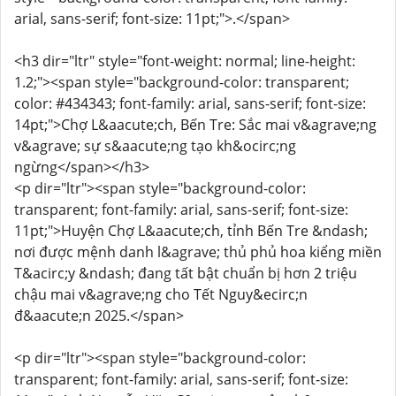
arial, sans-serif; font-size: 11pt;">.</span>
<h3 dir="ltr" style="font-weight: normal; line-height:
1.2;"><span style="background-color: transparent;
color: #434343; font-family: arial, sans-serif; font-size:
14pt;">Chợ L&aacute;ch, Bến Tre: Sắc mai v&agrave;ng
v&agrave; sự s&aacute;ng tạo kh&ocirc;ng
ngừng</span></h3>
<p dir="ltr"><span style="background-color:
transparent; font-family: arial, sans-serif; font-size:
11pt;">Huyện Chợ L&aacute;ch, tỉnh Bến Tre &ndash;
nơi được mệnh danh l&agrave; thủ phủ hoa kiểng miền
T&acirc;y &ndash; đang tất bật chuẩn bị hơn 2 triệu
chậu mai v&agrave;ng cho Tết Nguy&ecirc;n
đ&aacute;n 2025.</span>
<p dir="ltr"><span style="background-color:
transparent; font-family: arial, sans-serif; font-size: