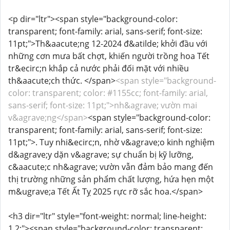
<p dir="ltr"><span style="background-color:
transparent; font-family: arial, sans-serif; font-size:
11pt;">Th&aacute;ng 12-2024 đ&atilde; khởi đầu với
những cơn mưa bất chợt, khiến người trồng hoa Tết
tr&ecirc;n khắp cả nước phải đối mặt với nhiều
th&aacute;ch thức. </span>
<span style="background-
color: transparent; color: #1155cc; font-family: arial,
sans-serif; font-size: 11pt;">nh&agrave; vườn mai
v&agrave;ng</span>
<span style="background-color:
transparent; font-family: arial, sans-serif; font-size:
11pt;">. Tuy nhi&ecirc;n, nhờ v&agrave;o kinh nghiệm
d&agrave;y dặn v&agrave; sự chuẩn bị kỹ lưỡng,
c&aacute;c nh&agrave; vườn vẫn đảm bảo mang đến
thị trường những sản phẩm chất lượng, hứa hẹn một
m&ugrave;a Tết Ất Tỵ 2025 rực rỡ sắc hoa.</span>
<h3 dir="ltr" style="font-weight: normal; line-height:
1.2;"><span style="background-color: transparent;