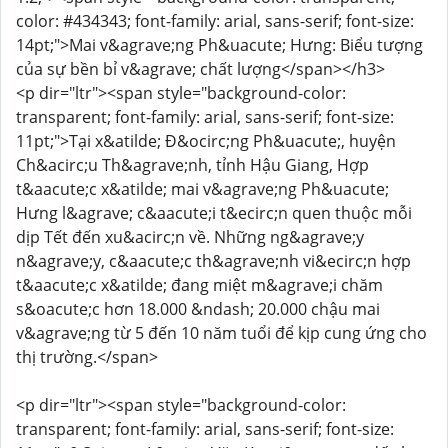
color: #434343; font-family: arial, sans-serif; font-size:
14pt;">Mai v&agrave;ng Ph&uacute; Hưng: Biểu tượng
của sự bền bỉ v&agrave; chất lượng</span></h3>
<p dir="ltr"><span style="background-color:
transparent; font-family: arial, sans-serif; font-size:
11pt;">Tại x&atilde; Đ&ocirc;ng Ph&uacute;, huyện
Ch&acirc;u Th&agrave;nh, tỉnh Hậu Giang, Hợp
t&aacute;c x&atilde; mai v&agrave;ng Ph&uacute;
Hưng l&agrave; c&aacute;i t&ecirc;n quen thuộc mỗi
dịp Tết đến xu&acirc;n về. Những ng&agrave;y
n&agrave;y, c&aacute;c th&agrave;nh vi&ecirc;n hợp
t&aacute;c x&atilde; đang miệt m&agrave;i chăm
s&oacute;c hơn 18.000 &ndash; 20.000 chậu mai
v&agrave;ng từ 5 đến 10 năm tuổi để kịp cung ứng cho
thị trường.</span>
<p dir="ltr"><span style="background-color:
transparent; font-family: arial, sans-serif; font-size: