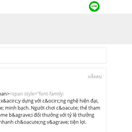
แจ้งลบ
span>
<span style="font-family:
c x&acirc;y dựng với c&ocirc;ng nghệ hiện đại,
e; minh bạch. Người chơi c&oacute; thể tham
ame b&agrave;i đổi thưởng với tỷ lệ thưởng
nhanh ch&oacute;ng v&agrave; tiện lợi.