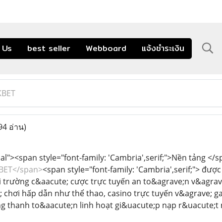
 Us
best seller
Webboard
แจ้งชำระเงิน
KBET
94 อ่าน)
"><span style="font-family: 'Cambria',serif;">Nền tảng </
KBET</span>
<span style="font-family: 'Cambria',serif;"> đượ
 trường c&aacute; cược trực tuyến an to&agrave;n v&agrav
; chơi hấp dẫn như thể thao, casino trực tuyến v&agrave; g
g thanh to&aacute;n linh hoạt gi&uacute;p nạp r&uacute;t 