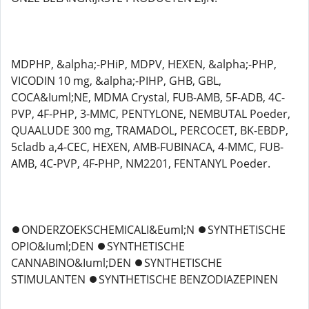
MDPHP, &alpha;-PHiP, MDPV, HEXEN, &alpha;-PHP,
VICODIN 10 mg, &alpha;-PIHP, GHB, GBL,
COCA&Iuml;NE, MDMA Crystal, FUB-AMB, 5F-ADB, 4C-
PVP, 4F-PHP, 3-MMC, PENTYLONE, NEMBUTAL Poeder,
QUAALUDE 300 mg, TRAMADOL, PERCOCET, BK-EBDP,
5cladb a,4-CEC, HEXEN, AMB-FUBINACA, 4-MMC, FUB-
AMB, 4C-PVP, 4F-PHP, NM2201, FENTANYL Poeder.
⏺️ONDERZOEKSCHEMICALI&Euml;N ⏺️SYNTHETISCHE
OPIO&Iuml;DEN ⏺️SYNTHETISCHE
CANNABINO&Iuml;DEN ⏺️SYNTHETISCHE
STIMULANTEN ⏺️SYNTHETISCHE BENZODIAZEPINEN