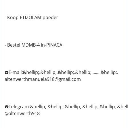
- Koop ETIZOLAM-poeder
- Bestel MDMB-4 in-PINACA
☎️E-mail:&hellip;.&hellip;.&hellip;.&hellip;........&hellip;.
altenwerthmanuela918@gmail.com
☎️Telegram:&hellip;.&hellip;.&hellip;.&hellip;.&hellip;.&hell
@altenwerth918