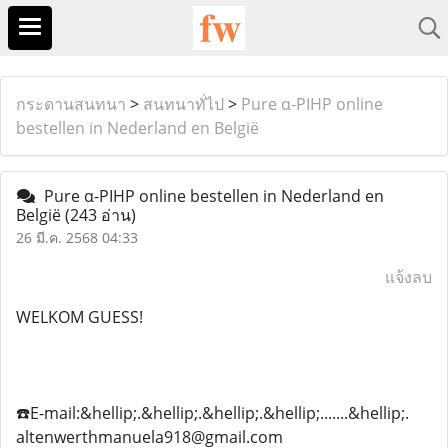
กระดานสนทนา
>
สนทนาทั่ไป
>
Pure α-PIHP online
bestellen in Nederland en België
Pure α-PIHP online bestellen in Nederland en
België
(243 อ่าน)
26 มี.ค. 2568 04:33
แจ้งลบ
WELKOM GUESS!
☎️E-mail:&hellip;.&hellip;.&hellip;.&hellip;.......&hellip;.
altenwerthmanuela918@gmail.com