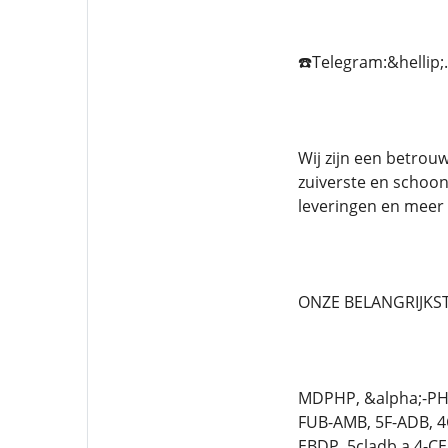
☎️Telegram:&hellip;.
Wij zijn een betrou
zuiverste en schoon
leveringen en meer 
ONZE BELANGRIJKST
MDPHP, &alpha;-PHi
FUB-AMB, 5F-ADB, 
EBDP, 5cladb a,4-C