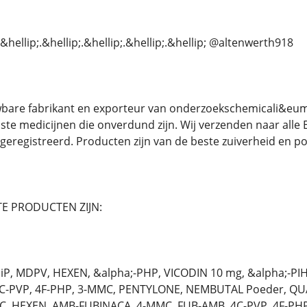
&hellip;.&hellip;.&hellip;.&hellip;.&hellip; @altenwerth918
wbare fabrikant en exporteur van onderzoekschemicali&euml
ste medicijnen die onverdund zijn. Wij verzenden naar all
geregistreerd. Producten zijn van de beste zuiverheid en p
E PRODUCTEN ZIJN:
P, MDPV, HEXEN, &alpha;-PHP, VICODIN 10 mg, &alpha;-PI
4C-PVP, 4F-PHP, 3-MMC, PENTYLONE, NEMBUTAL Poeder, Q
EC, HEXEN, AMB-FUBINACA, 4-MMC, FUB-AMB, 4C-PVP, 4F-PH