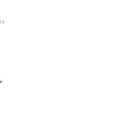
der
al