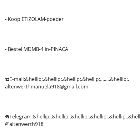
- Koop ETIZOLAM-poeder
- Bestel MDMB-4 in-PINACA
☎️E-mail:&hellip;.&hellip;.&hellip;.&hellip;........&hellip;.
altenwerthmanuela918@gmail.com
☎️Telegram:&hellip;.&hellip;.&hellip;.&hellip;.&hellip;.&hell
@altenwerth918