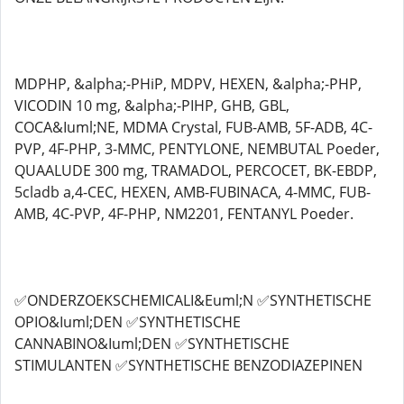
MDPHP, &alpha;-PHiP, MDPV, HEXEN, &alpha;-PHP,
VICODIN 10 mg, &alpha;-PIHP, GHB, GBL,
COCA&Iuml;NE, MDMA Crystal, FUB-AMB, 5F-ADB, 4C-
PVP, 4F-PHP, 3-MMC, PENTYLONE, NEMBUTAL Poeder,
QUAALUDE 300 mg, TRAMADOL, PERCOCET, BK-EBDP,
5cladb a,4-CEC, HEXEN, AMB-FUBINACA, 4-MMC, FUB-
AMB, 4C-PVP, 4F-PHP, NM2201, FENTANYL Poeder.
✅ONDERZOEKSCHEMICALI&Euml;N ✅SYNTHETISCHE
OPIO&Iuml;DEN ✅SYNTHETISCHE
CANNABINO&Iuml;DEN ✅SYNTHETISCHE
STIMULANTEN ✅SYNTHETISCHE BENZODIAZEPINEN