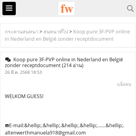
กระดานสนทนา
>
สนทนาทั่ไป
>
Koop pure 3F-PVP online
in Nederland en België zonder receptdocument
Koop pure 3F-PVP online in Nederland en België
zonder receptdocument
(214 อ่าน)
26 มี.ค. 2568 18:53
แจ้งลบ
WELKOM GUESS!
☎️E-mail:&hellip;.&hellip;.&hellip;.&hellip;.......&hellip;.
altenwerthmanuela918@gmail.com