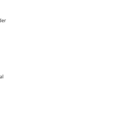
der
al