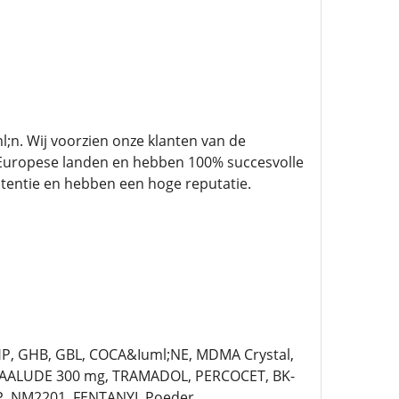
;n. Wij voorzien onze klanten van de
e Europese landen en hebben 100% succesvolle
otentie en hebben een hoge reputatie.
HP, GHB, GBL, COCA&Iuml;NE, MDMA Crystal,
UAALUDE 300 mg, TRAMADOL, PERCOCET, BK-
P, NM2201, FENTANYL Poeder.