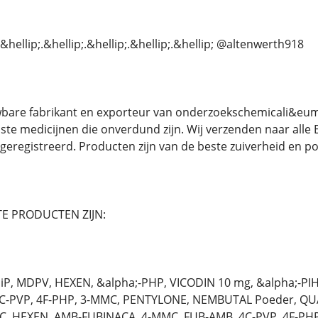
&hellip;.&hellip;.&hellip;.&hellip;.&hellip; @altenwerth918
wbare fabrikant en exporteur van onderzoekschemicali&euml
ste medicijnen die onverdund zijn. Wij verzenden naar all
geregistreerd. Producten zijn van de beste zuiverheid en p
E PRODUCTEN ZIJN:
P, MDPV, HEXEN, &alpha;-PHP, VICODIN 10 mg, &alpha;-PI
4C-PVP, 4F-PHP, 3-MMC, PENTYLONE, NEMBUTAL Poeder, Q
EC, HEXEN, AMB-FUBINACA, 4-MMC, FUB-AMB, 4C-PVP, 4F-PH