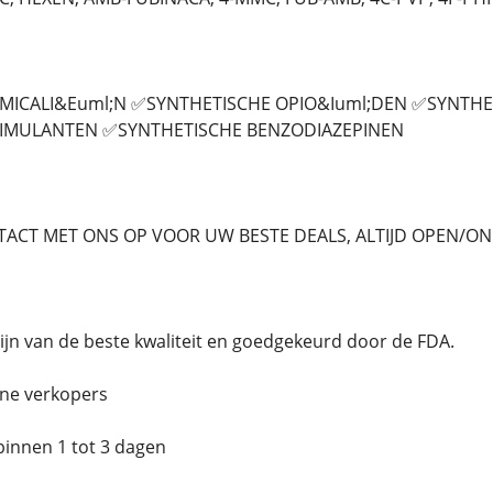
ICALI&Euml;N ✅SYNTHETISCHE OPIO&Iuml;DEN ✅SYNTHE
TIMULANTEN ✅SYNTHETISCHE BENZODIAZEPINEN
ACT MET ONS OP VOOR UW BESTE DEALS, ALTIJD OPEN/ON
jn van de beste kwaliteit en goedgekeurd door de FDA.
ne verkopers
binnen 1 tot 3 dagen