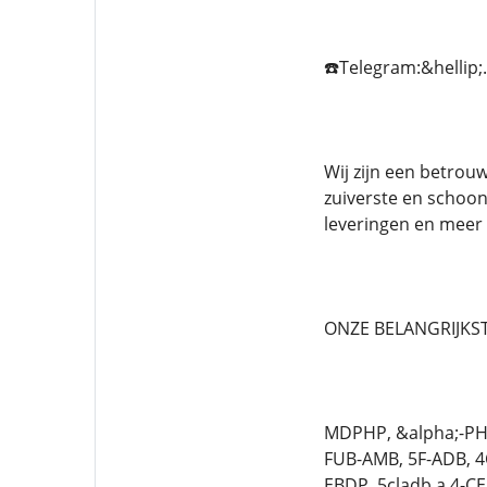
☎️Telegram:&hellip;.
Wij zijn een betrou
zuiverste en schoon
leveringen en meer 
ONZE BELANGRIJKST
MDPHP, &alpha;-PHi
FUB-AMB, 5F-ADB, 
EBDP, 5cladb a,4-C