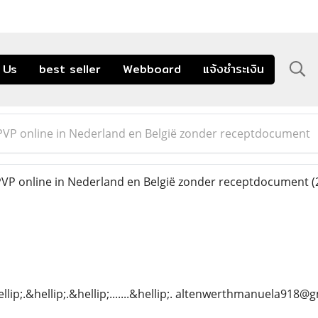
 Us
best seller
Webboard
แจ้งชำระเงิน
PVP online in Nederland en België zonder receptdocument
VP online in Nederland en België zonder receptdocument
(
ellip;.&hellip;.&hellip;.......&hellip;. altenwerthmanuela918@