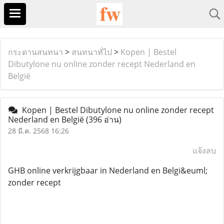
กระดานสนทนา
>
สนทนาทั่ไป
>
Kopen | Bestel
Dibutylone nu online zonder recept Nederland en
België
Kopen | Bestel Dibutylone nu online zonder recept
Nederland en België
(396 อ่าน)
28 มี.ค. 2568 16:26
แจ้งลบ
GHB online verkrijgbaar in Nederland en Belgi&euml;
zonder recept