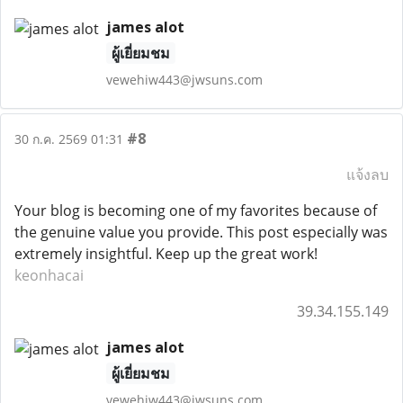
james alot
ผู้เยี่ยมชม
vewehiw443@jwsuns.com
#8
30 ก.ค. 2569 01:31
แจ้งลบ
Your blog is becoming one of my favorites because of
the genuine value you provide. This post especially was
extremely insightful. Keep up the great work!
keonhacai
39.34.155.149
james alot
ผู้เยี่ยมชม
vewehiw443@jwsuns.com