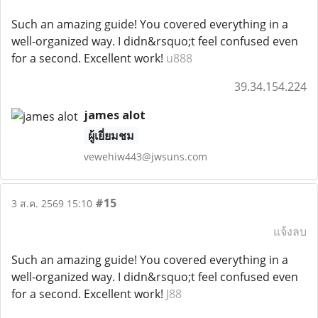
Such an amazing guide! You covered everything in a
well-organized way. I didn&rsquo;t feel confused even
for a second. Excellent work!
u888
39.34.154.224
james alot
ผู้เยี่ยมชม
vewehiw443@jwsuns.com
#15
3 ส.ค. 2569 15:10
แจ้งลบ
Such an amazing guide! You covered everything in a
well-organized way. I didn&rsquo;t feel confused even
for a second. Excellent work!
J88