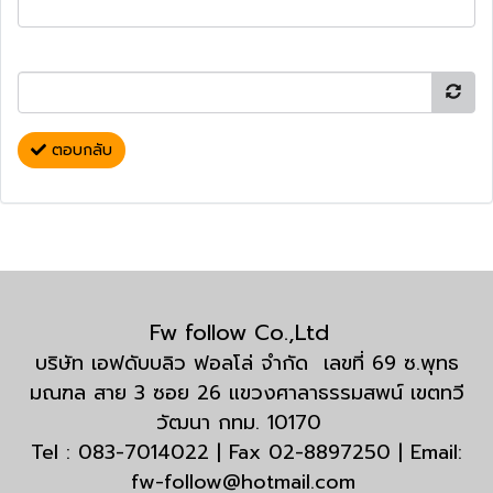
ตอบกลับ
Fw follow Co.,Ltd
บริษัท เอฟดับบลิว ฟอลโล่ จำกัด เลขที่ 69 ซ.พุทธ
มณฑล สาย 3 ซอย 26 แขวงศาลาธรรมสพน์ เขตทวี
วัฒนา กทม. 10170
Tel : 083-7014022 | Fax 02-8897250 | Email:
fw-follow@hotmail.com