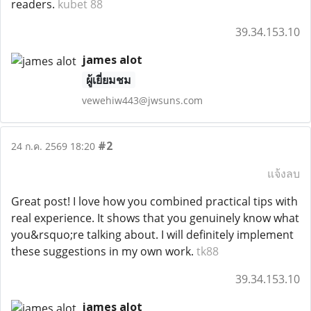
readers.
kubet 88
39.34.153.10
james alot
ผู้เยี่ยมชม
vewehiw443@jwsuns.com
#2
24 ก.ค. 2569 18:20
แจ้งลบ
Great post! I love how you combined practical tips with
real experience. It shows that you genuinely know what
you&rsquo;re talking about. I will definitely implement
these suggestions in my own work.
tk88
39.34.153.10
james alot