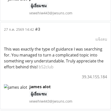
ผู้เยี่ยมชม
vewehiw443@jwsuns.com
#3
27 ก.ค. 2569 14:42
แจ้งลบ
This was exactly the type of guidance I was searching
for. You managed to turn a complicated topic into
something very understandable. Truly appreciate the
effort behind this!
b52club
39.34.155.184
james alot
ผู้เยี่ยมชม
vewehiw443@jwsuns.com