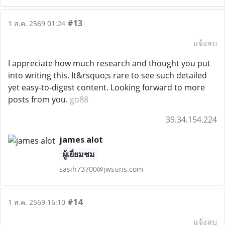
#13
1 ส.ค. 2569 01:24
แจ้งลบ
I appreciate how much research and thought you put
into writing this. It&rsquo;s rare to see such detailed
yet easy-to-digest content. Looking forward to more
posts from you.
go88
39.34.154.224
james alot
ผู้เยี่ยมชม
sasih73700@jwsuns.com
#14
1 ส.ค. 2569 16:10
แจ้งลบ