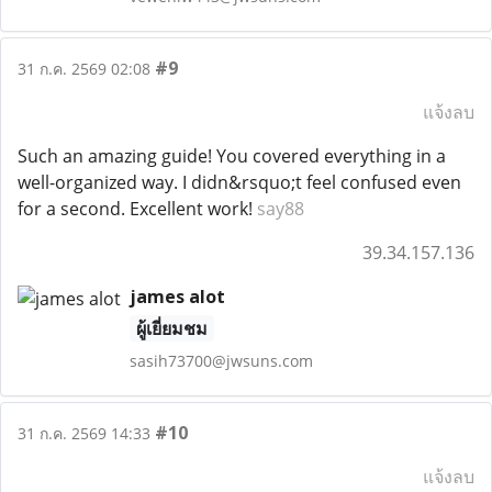
#9
31 ก.ค. 2569 02:08
แจ้งลบ
Such an amazing guide! You covered everything in a
well-organized way. I didn&rsquo;t feel confused even
for a second. Excellent work!
say88
39.34.157.136
james alot
ผู้เยี่ยมชม
sasih73700@jwsuns.com
#10
31 ก.ค. 2569 14:33
แจ้งลบ