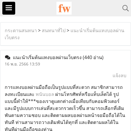
กระดานสนทนา
>
สนทนาทั่ไป
>
แนะนำเริ่มต้นแทงบอลผ่าน
เว็บตรง
แนะนำเริ่มต้นแทงบอลผ่านเว็บตรง
(440 อ่าน)
16 พ.ย. 2566 13:59
แจ้งลบ
การแทงบอลผ่านมือถือเป็นรูปแบบที่สะดวก สมาชิกสามารถ
ลงทะเบียนและ
พนันบอล
ผ่านโทรศัพท์หรือแท็บเล็ตได้ รูป
แบบนี้ทำให้***ของเราดูแตกต่างเมื่อเทียบกับคอมพิวเตอร์
และมีรูปแบบการเล่นที่สะดวกรวดเร็วขึ้น สามารถเลือกที่เดิม
พันตามความชอบ และติดตามผลบอลผ่านหน้าจอมือถือได้ใน
ทันที ท่านสามารถวางเดิมพันได้ทุกที่ และติดตามผลได้ใน
ทันทีผ่านมือถือของท่าน