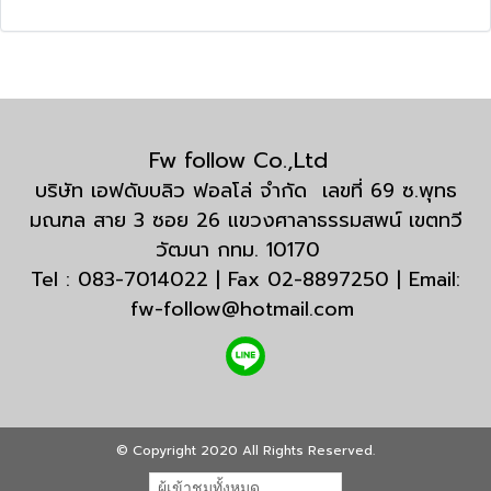
Fw follow Co.,Ltd
บริษัท เอฟดับบลิว ฟอลโล่ จำกัด เลขที่ 69 ซ.พุทธ
มณฑล สาย 3 ซอย 26 แขวงศาลาธรรมสพน์ เขตทวี
วัฒนา กทม. 10170
Tel : 083-7014022 | Fax 02-8897250 | Email:
fw-follow@hotmail.com
© Copyright 2020 All Rights Reserved.
ผู้เข้าชมทั้งหมด