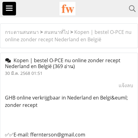
กระดานสนทนา
>
สนทนาทั่ไป
>
Kopen | bestel O-PCE nu
online zonder recept Nederland en België
Kopen | bestel O-PCE nu online zonder recept
Nederland en België
(369 อ่าน)
30 มี.ค. 2568 01:51
แจ้งลบ
GHB online verkrijgbaar in Nederland en Belgi&euml;
zonder recept
✅✅E-mail: ffernterson@gmail.com