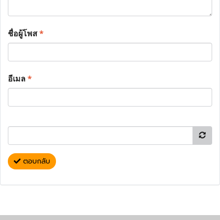
ชื่อผู้โพส
*
อีเมล
*
ตอบกลับ