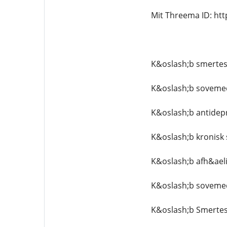
Mit Threema ID: ht
K&oslash;b smertest
K&oslash;b sovemed
K&oslash;b antidepr
K&oslash;b kronisk 
K&oslash;b afh&aeli
K&oslash;b soveme
K&oslash;b Smertest