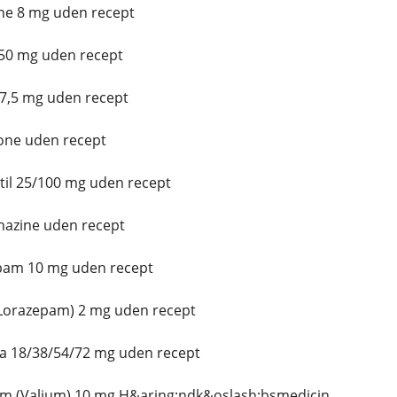
ne 8 mg uden recept
 50 mg uden recept
 7,5 mg uden recept
one uden recept
il 25/100 mg uden recept
azine uden recept
pam 10 mg uden recept
(Lorazepam) 2 mg uden recept
a 18/38/54/72 mg uden recept
m (Valium) 10 mg H&aring;ndk&oslash;bsmedicin