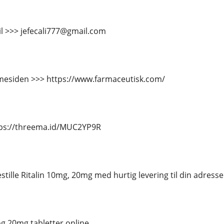
il >>> jefecali777@gmail.com
esiden >>> https://www.farmaceutisk.com/
tps://threema.id/MUC2YP9R
stille Ritalin 10mg, 20mg med hurtig levering til din adresse
og 20mg tabletter online