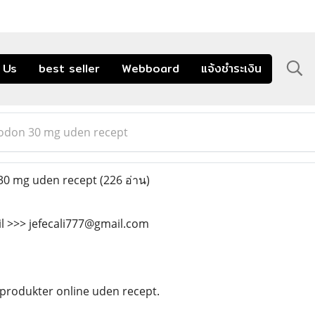
 Us
best seller
Webboard
แจ้งชำระเงิน
odon 30 mg uden recept
30 mg uden recept
(226 อ่าน)
il >>> jefecali777@gmail.com
produkter online uden recept.