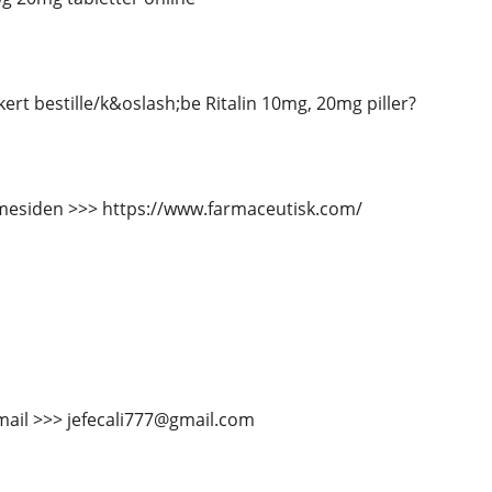
ert bestille/k&oslash;be Ritalin 10mg, 20mg piller?
esiden >>> https://www.farmaceutisk.com/
mail >>> jefecali777@gmail.com