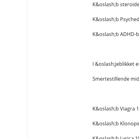
K&oslash;b steroide
K&oslash;b Psychede
K&oslash;b ADHD-be
I &oslash;jeblikket 
Smertestillende mid
K&oslash;b Viagra 
K&oslash;b Klonopi
K&oslash;b Lyrica 1