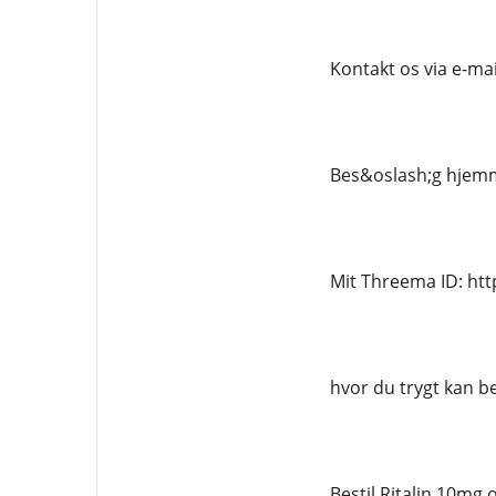
Kontakt os via e-ma
Bes&oslash;g hjemm
Mit Threema ID: ht
hvor du trygt kan be
Bestil Ritalin 10mg 