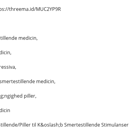
tps://threema.id/MUC2YP9R
illende medicin,
icin,
essiva,
smertestillende medicin,
g;ngighed piller,
dicin
illende/Piller til K&oslash;b Smertestillende Stimulanser