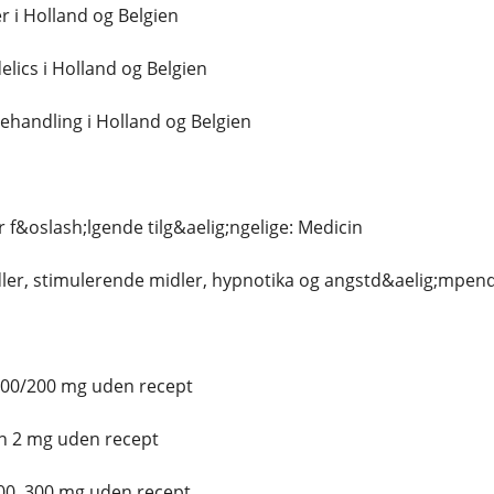
r i Holland og Belgien
lics i Holland og Belgien
handling i Holland og Belgien
er f&oslash;lgende tilg&aelig;ngelige: Medicin
ler, stimulerende midler, hypnotika og angstd&aelig;mpen
100/200 mg uden recept
n 2 mg uden recept
00, 300 mg uden recept