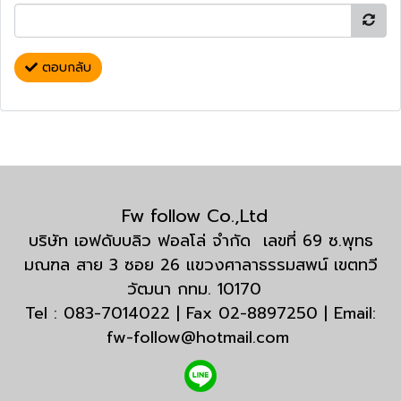
ตอบกลับ
Fw follow Co.,Ltd
บริษัท เอฟดับบลิว ฟอลโล่ จำกัด เลขที่ 69 ซ.พุทธ
มณฑล สาย 3 ซอย 26 แขวงศาลาธรรมสพน์ เขตทวี
วัฒนา กทม. 10170
Tel : 083-7014022 | Fax 02-8897250 | Email:
fw-follow@hotmail.com