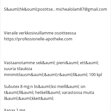
S&auml;hk&ouml;postitse.. michealolam87@gmail.com
Vieraile verkkosivuillamme osoitteessa
https://professionelle-apotheke.com
Vastaanotamme sek&auml; pieni&auml; ett&auml;
suuria tilauksia
minimitilausm&auml;&auml;r&auml;ll&auml; 100 kpl
Subutex 8 mg:n lis&auml;ksi meill&auml; on
t&auml;ll&auml; hetkell&auml; varastossa muita
l&auml;&auml;kkeit&auml;
Xanax 2 mg