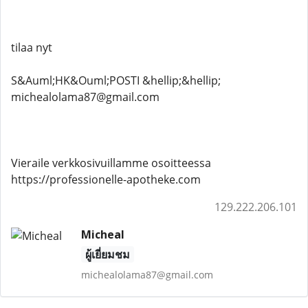
tilaa nyt
S&Auml;HK&Ouml;POSTI &hellip;&hellip;
michealolama87@gmail.com
Vieraile verkkosivuillamme osoitteessa
https://professionelle-apotheke.com
129.222.206.101
Micheal
ผู้เยี่ยมชม
michealolama87@gmail.com