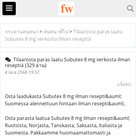
กระดานสนทนา
>
สนทนาทั่ไป
>
Tilaa/osta paras laatu
Subutex 8 mg verkosta ilman reseptiä
Tilaa/osta paras laatu Subutex 8 mg verkosta ilman
reseptiä
(329 อ่าน)
4 เม.ย 2568 19:57
แจ้งลบ
Osta laadukasta Subutex 8 mg ilman resepti&auml;
Suomessa alennettuun hintaan ilman resepti&auml;.
Osta parasta laatua Subutex 8 mg ilman resepti&auml;
Ruotsista, Norjasta, Tanskasta, Saksasta, Italiasta ja
Suomesta. Pakkaamme huomaamattomasti ja