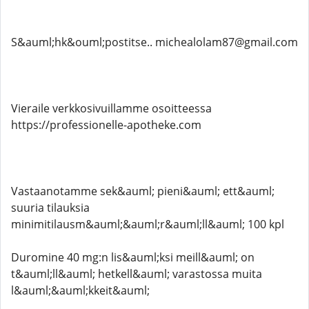
S&auml;hk&ouml;postitse.. michealolam87@gmail.com
Vieraile verkkosivuillamme osoitteessa
https://professionelle-apotheke.com
Vastaanotamme sek&auml; pieni&auml; ett&auml;
suuria tilauksia
minimitilausm&auml;&auml;r&auml;ll&auml; 100 kpl
Duromine 40 mg:n lis&auml;ksi meill&auml; on
t&auml;ll&auml; hetkell&auml; varastossa muita
l&auml;&auml;kkeit&auml;