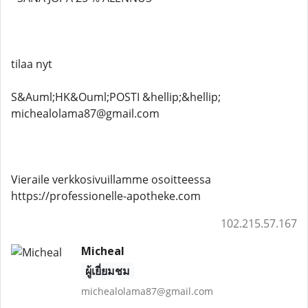
tilaa nyt
S&Auml;HK&Ouml;POSTI &hellip;&hellip;
michealolama87@gmail.com
Vieraile verkkosivuillamme osoitteessa
https://professionelle-apotheke.com
102.215.57.167
Micheal
ผู้เยี่ยมชม
michealolama87@gmail.com