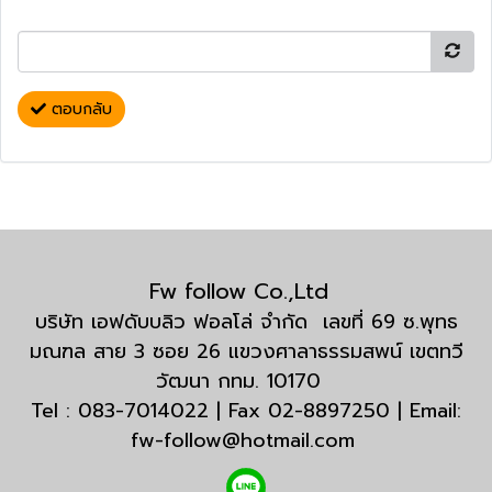
ตอบกลับ
Fw follow Co.,Ltd
บริษัท เอฟดับบลิว ฟอลโล่ จำกัด เลขที่ 69 ซ.พุทธ
มณฑล สาย 3 ซอย 26 แขวงศาลาธรรมสพน์ เขตทวี
วัฒนา กทม. 10170
Tel : 083-7014022 | Fax 02-8897250 | Email:
fw-follow@hotmail.com