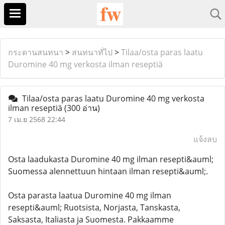
กระดานสนทนา
>
สนทนาทั่ไป
>
Tilaa/osta paras laatu
Duromine 40 mg verkosta ilman reseptiä
Tilaa/osta paras laatu Duromine 40 mg verkosta
ilman reseptiä
(300 อ่าน)
7 เม.ย 2568 22:44
แจ้งลบ
Osta laadukasta Duromine 40 mg ilman resepti&auml;
Suomessa alennettuun hintaan ilman resepti&auml;.
Osta parasta laatua Duromine 40 mg ilman
resepti&auml; Ruotsista, Norjasta, Tanskasta,
Saksasta, Italiasta ja Suomesta. Pakkaamme