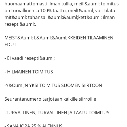
huomaamattomasti ilman tullia, meill&auml; toimitus
on turvallinen ja 100% taattu, meilt&auml; voit tilata
mit&auml; tahansa l&auml;&auml;kett&auml; ilman
resepti&auml;.
MEIST&Auml; L&Auml;&Auml;KKEIDEN TILAAMINEN
EDUT
- Ei vaadi resepti&auml;
- HILMAINEN TOIMITUS
-Y&Ouml;N YKSI TOIMITUS SUOMEN SIIRTOON
Seurantanumero tarjotaan kaikille siirroille
-TURVALLINEN, TURVALLINEN JA TAATU TOIMITUS
- SANA JOPA 25 % ALENNUS