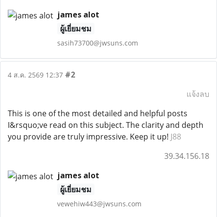
james alot
ผู้เยี่ยมชม
sasih73700@jwsuns.com
#2
4 ส.ค. 2569 12:37
แจ้งลบ
This is one of the most detailed and helpful posts
I&rsquo;ve read on this subject. The clarity and depth
you provide are truly impressive. Keep it up!
J88
39.34.156.18
james alot
ผู้เยี่ยมชม
vewehiw443@jwsuns.com