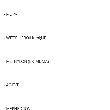
- MDPV
- WITTE HERO&Iuml;NE
- METHYLON (BK-MDMA)
- 4C-PVP
- MEPHEDRON