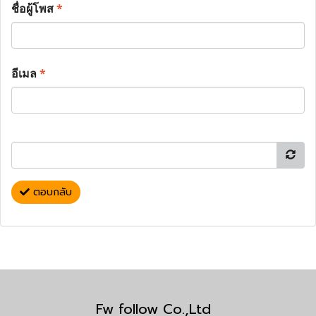
ชื่อผู้โพส
*
อีเมล
*
ตอบกลับ
Fw follow Co.,Ltd