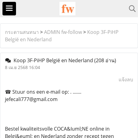
กระดานสนทนา
>
ADMIN fw-follow
>
Koop 3F-PiHP
België en Nederland
Koop 3F-PiHP België en Nederland
(208 อ่าน)
8 เม.ย 2568 16:04
แจ้งลบ
☎ Stuur ons een e-mail op: . .......
jefecali777@gmail.com
Bestel kwaliteitsvolle COCA&Iuml;NE online in
Belgi&euml; en Nederland zonder recept tegen