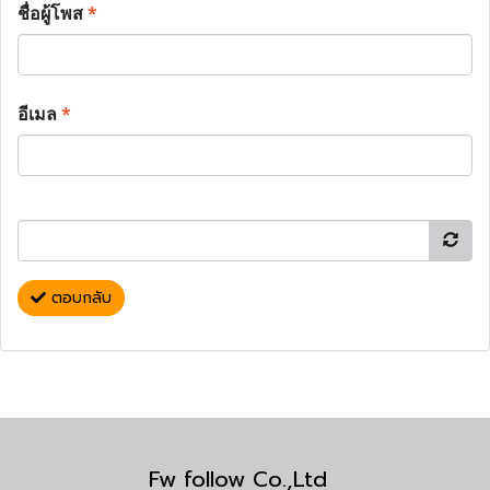
ชื่อผู้โพส
*
อีเมล
*
ตอบกลับ
Fw follow Co.,Ltd