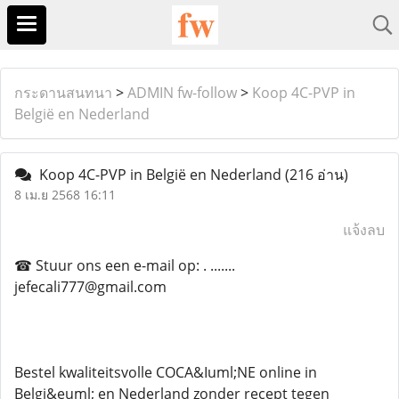
กระดานสนทนา
>
ADMIN fw-follow
>
Koop 4C-PVP in
België en Nederland
Koop 4C-PVP in België en Nederland
(216 อ่าน)
8 เม.ย 2568 16:11
แจ้งลบ
☎ Stuur ons een e-mail op: . .......
jefecali777@gmail.com
Bestel kwaliteitsvolle COCA&Iuml;NE online in
Belgi&euml; en Nederland zonder recept tegen