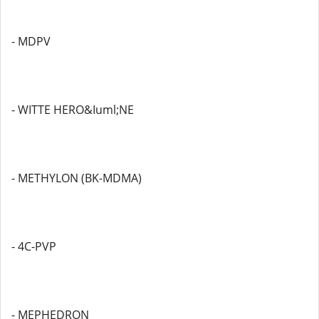
- MDPV
- WITTE HERO&Iuml;NE
- METHYLON (BK-MDMA)
- 4C-PVP
- MEPHEDRON