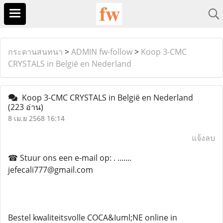
กระดานสนทนา
>
ADMIN fw-follow
>
Koop 3-CMC
CRYSTALS in België en Nederland
Koop 3-CMC CRYSTALS in België en Nederland
(223 อ่าน)
8 เม.ย 2568 16:14
แจ้งลบ
☎ Stuur ons een e-mail op: . .......
jefecali777@gmail.com
Bestel kwaliteitsvolle COCA&Iuml;NE online in