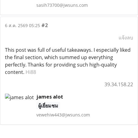
sasih73700@jwsuns.com
#2
6 ส.ค. 2569 05:25
แจ้งลบ
This post was full of useful takeaways. I especially liked
the final section, which summed up everything
perfectly. Thanks for providing such high-quality
content.
Hi88
39.34.158.22
james alot
ผู้เยี่ยมชม
vewehiw443@jwsuns.com