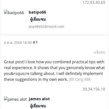
172.83.40.69
batipo66
ผู้เยี่ยมชม
poy48692@nezid.com
#1
4 ส.ค. 2569 18:49
แจ้งลบ
Great post! I love how you combined practical tips with
real experience. It shows that you genuinely know what
you&rsquo;re talking about. I will definitely implement
these suggestions in my own work.
j88 tặng 88k
39.34.156.18
james alot
ผู้เยี่ยมชม