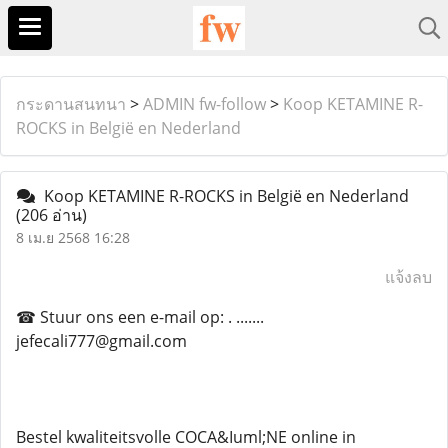
กระดานสนทนา
>
ADMIN fw-follow
>
Koop KETAMINE R-
ROCKS in België en Nederland
Koop KETAMINE R-ROCKS in België en Nederland
(206 อ่าน)
8 เม.ย 2568 16:28
แจ้งลบ
☎ Stuur ons een e-mail op: . .......
jefecali777@gmail.com
Bestel kwaliteitsvolle COCA&Iuml;NE online in