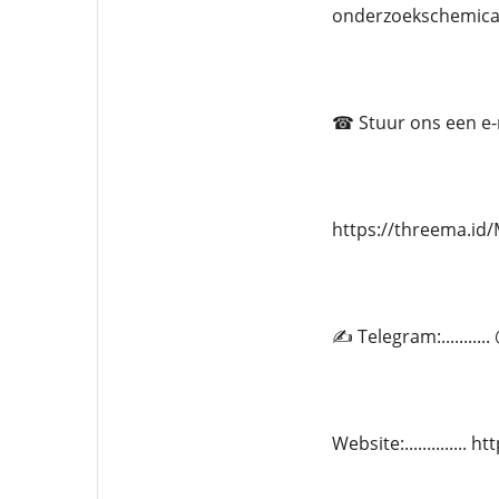
onderzoekschemica
☎ Stuur ons een e-ma
https://threema.i
✍ Telegram:.........
Website:.............