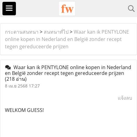
กระดานสนทนา
>
สนทนาทั่ไป
>
Waar kan ik PENTYLONE
online kopen in Nederland en België zonder recept
tegen gereduceerde prijzen
Waar kan ik PENTYLONE online kopen in Nederland
en België zonder recept tegen gereduceerde prijzen
(218 อ่าน)
8 เม.ย 2568 17:27
แจ้งลบ
WELKOM GUESS!