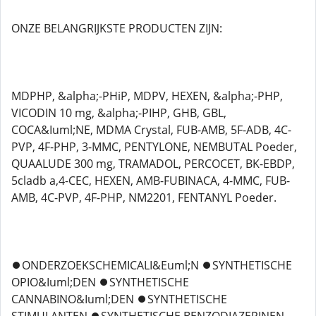
ONZE BELANGRIJKSTE PRODUCTEN ZIJN:
MDPHP, &alpha;-PHiP, MDPV, HEXEN, &alpha;-PHP,
VICODIN 10 mg, &alpha;-PIHP, GHB, GBL,
COCA&Iuml;NE, MDMA Crystal, FUB-AMB, 5F-ADB, 4C-
PVP, 4F-PHP, 3-MMC, PENTYLONE, NEMBUTAL Poeder,
QUAALUDE 300 mg, TRAMADOL, PERCOCET, BK-EBDP,
5cladb a,4-CEC, HEXEN, AMB-FUBINACA, 4-MMC, FUB-
AMB, 4C-PVP, 4F-PHP, NM2201, FENTANYL Poeder.
⏺️ONDERZOEKSCHEMICALI&Euml;N ⏺️SYNTHETISCHE
OPIO&Iuml;DEN ⏺️SYNTHETISCHE
CANNABINO&Iuml;DEN ⏺️SYNTHETISCHE