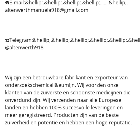
☎️E-mail:&hellip;.&hellip;.&hellip;.&hellip;.......&hellip;.
altenwerthmanuela918@gmail.com
☎️Telegram:&hellip;.&hellip;.&hellip;.&hellip;.&hellip;.&hell
@altenwerth918
Wij zijn een betrouwbare fabrikant en exporteur van
onderzoekschemicali&euml;n. Wij voorzien onze
klanten van de zuiverste en schoonste medicijnen die
onverdund zijn. Wij verzenden naar alle Europese
landen en hebben 100% succesvolle leveringen en
meer geregistreerd. Producten zijn van de beste
zuiverheid en potentie en hebben een hoge reputatie.