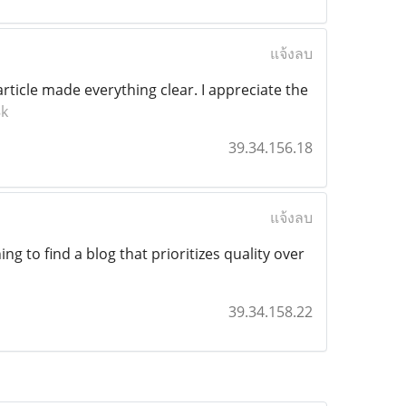
แจ้งลบ
article made everything clear. I appreciate the
8k
39.34.156.18
แจ้งลบ
g to find a blog that prioritizes quality over
39.34.158.22