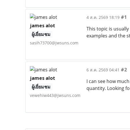
#1
4 ส.ค. 2569 18:19
james alot
This topic is usuall
ผู้เยี่ยมชม
examples and the s
sasih73700@jwsuns.com
#2
6 ส.ค. 2569 04:41
james alot
I can see how much p
ผู้เยี่ยมชม
quantity. Looking f
vewehiw443@jwsuns.com