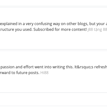
y explained in a very confusing way on other blogs, but your 
tructure you used. Subscribed for more content!
j88 tặng 8
assion and effort went into writing this. It&rsquo;s refreshin
orward to future posts.
Hi88