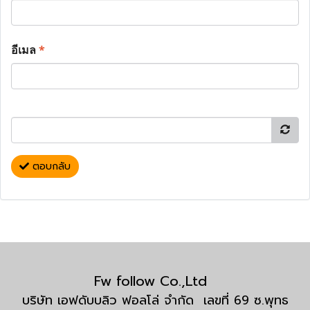
อีเมล
*
ตอบกลับ
Fw follow Co.,Ltd
บริษัท เอฟดับบลิว ฟอลโล่ จำกัด เลขที่ 69 ซ.พุทธ