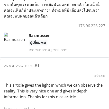
จากนั้นคุณจะพบแท็บ การเดิมพันบนหน้าจอหลัก ในหน้านี้
คุณจะเห็นกีฬาประเภทต่างๆ ทั้งหมดที่มี เลื่อนลงไปจนกว่า
คุณจะพบฟุตบอลแล้วเลือก
176.96.226.227
Rasmussen
ผู้เยี่ยมชม
Rasmussen@gmail.com
#1
26 ก.พ. 2567 10:30
แจ้งลบ
This article gives the light in which we can observe the
reality. This is very nice one and gives indepth
information. Thanks for this nice article
horse racing bets