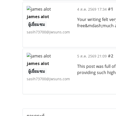
#1
4 ส.ค. 2569 17:34
james alot
Your writing felt ver
ผู้เยี่ยมชม
free&mdash;much a
sasih73700@jwsuns.com
#2
5 ส.ค. 2569 21:09
james alot
This post was full o
ผู้เยี่ยมชม
providing such high
sasih73700@jwsuns.com
ตอบกระทู้