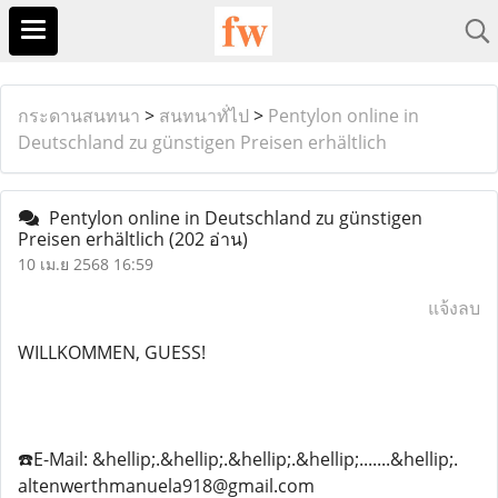
กระดานสนทนา
>
สนทนาทั่ไป
>
Pentylon online in
Deutschland zu günstigen Preisen erhältlich
Pentylon online in Deutschland zu günstigen
Preisen erhältlich
(202 อ่าน)
10 เม.ย 2568 16:59
แจ้งลบ
WILLKOMMEN, GUESS!
☎️E-Mail: &hellip;.&hellip;.&hellip;.&hellip;.......&hellip;.
altenwerthmanuela918@gmail.com