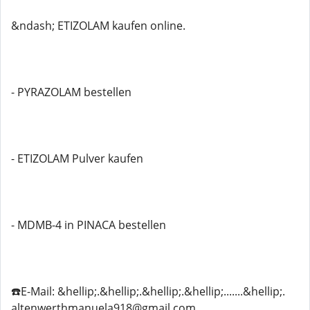
&ndash; ETIZOLAM kaufen online.
- PYRAZOLAM bestellen
- ETIZOLAM Pulver kaufen
- MDMB-4 in PINACA bestellen
☎️E-Mail: &hellip;.&hellip;.&hellip;.&hellip;.......&hellip;.
altenwerthmanuela918@gmail.com