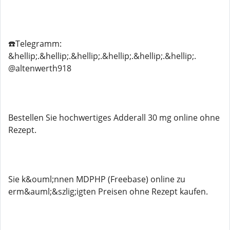
☎️Telegramm:
&hellip;.&hellip;.&hellip;.&hellip;.&hellip;.&hellip;.
@altenwerth918
Bestellen Sie hochwertiges Adderall 30 mg online ohne
Rezept.
Sie k&ouml;nnen MDPHP (Freebase) online zu
erm&auml;&szlig;igten Preisen ohne Rezept kaufen.