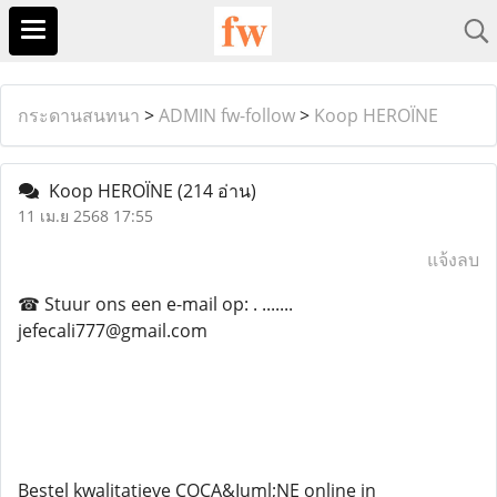
กระดานสนทนา
>
ADMIN fw-follow
>
Koop HEROÏNE
Koop HEROÏNE
(214 อ่าน)
11 เม.ย 2568 17:55
แจ้งลบ
☎ Stuur ons een e-mail op: . .......
jefecali777@gmail.com
Bestel kwalitatieve COCA&Iuml;NE online in