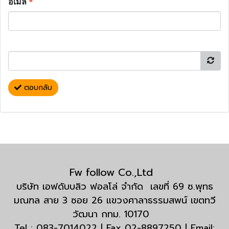
อีเมล
*
ตอบกลับ
Fw follow Co.,Ltd
บริษัท เอฟดับบลิว ฟอลโล่ จำกัด เลขที่ 69 ซ.พุทธ
มณฑล สาย 3 ซอย 26 แขวงศาลาธรรมสพน์ เขตทวี
วัฒนา กทม. 10170
Tel : 083-7014022 | Fax 02-8897250 | Email: