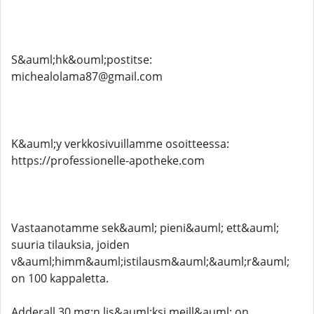
S&auml;hk&ouml;postitse:
michealolama87@gmail.com
K&auml;y verkkosivuillamme osoitteessa:
https://professionelle-apotheke.com
Vastaanotamme sek&auml; pieni&auml; ett&auml;
suuria tilauksia, joiden
v&auml;himm&auml;istilausm&auml;&auml;r&auml;
on 100 kappaletta.
Adderall 30 mg:n lis&auml;ksi meill&auml; on