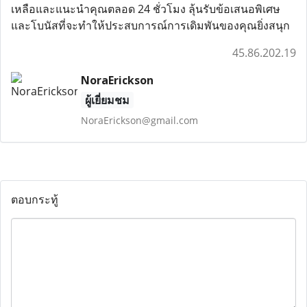
เหลือและแนะนำคุณตลอด 24 ชั่วโมง ลุ้นรับข้อเสนอพิเศษ
และโบนัสที่จะทำให้ประสบการณ์การเดิมพันของคุณยิ่งสนุก
45.86.202.19
NoraErickson
ผู้เยี่ยมชม
NoraErickson@gmail.com
ตอบกระทู้