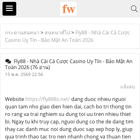
กระดานสนทนา
>
สนทนาทั่ไป
>
Fly88 - Nhà Cái Cá Cược
Casino Uy Tín - Bảo Mật An Toàn 2026
Fly88 - Nhà Cái Cá Cược Casino Uy Tín - Bảo Mật An
Toàn 2026
(76 อ่าน)
15 พ.ค. 2569 22:56
แจ้งลบ
Website
https://fly888s.net/
dang duoc nhieu nguoi
quan tam nho giao dien hien dai, cach bo tri thong tin
ro rang va trai nghiem su dung toi uu tren nhieu thiet
bi. Ngay tu khi truy cap, nguoi dung co the de dang tim
thay cac danh muc noi dung duoc sap xep hop ly, giup
qua trinh thao tac tro nen nhanh chong va thuan tien