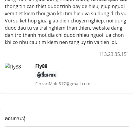
thong tin can thiet duoc trinh bay de hieu, giup nguoi
xem tiet kiem thoi gian khi tim hieu va su dung dich vu.
Voi su ket hop giua giao dien chuyen nghiep, noi dung
duoc dau tu va trai nghiem than thien, website dang
dan tro thanh mot dia chi duoc nhieu nguoi lua chon
khi co nhu cau tim kiem nen tang uy tin va tien loi.
113.23.35.151
Fly88
ผู้เยี่ยมชม
FerrariMale517@gmail.com
ตอบกระทู้