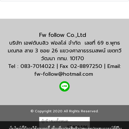
Fw follow Co.,Ltd
บริษัท เอฟดับบลิว ฟอลโล่ จำกัด เลขที่ 69 ซ.พุทธ
มณฑล สาย 3 ซอย 26 แขวงศาลาธรรมสพน์ เขตทวี
วัฒนา กทม. 10170
Tel : 083-7014022 | Fax 02-8897250 | Email:
fw-follow@hotmail.com
© Copyright 2020 All Rights Reserved.
ผู้เข้าชมทั้งหมด
17,999,596
เว็บไซต์นี้มีการใช้งานคุกกี้ เพื่อเพิ่มประสิทธิภาพและประสบการณ์ที่ดีใน