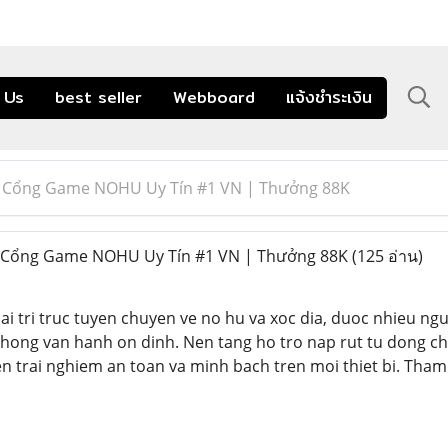
 Us
best seller
Webboard
แจ้งชำระเงิน
| Cổng Game NOHU Uy Tín #1 VN | Thưởng 88K
 Cổng Game NOHU Uy Tín #1 VN | Thưởng 88K
(125 อ่าน)
iai tri truc tuyen chuyen ve no hu va xoc dia, duoc nhieu ng
hong van hanh on dinh. Nen tang ho tro nap rut tu dong chi
 trai nghiem an toan va minh bach tren moi thiet bi. Tham 