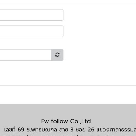
Fw follow Co.,Ltd
กัด เลขที่ 69 ซ.พุทธมณฑล สาย 3 ซอย 26 แขวงศาลาธรร