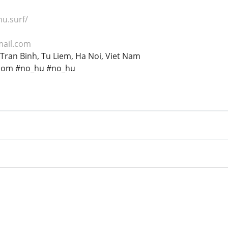
hu.surf/
ail.com
. Tran Binh, Tu Liem, Ha Noi, Viet Nam
com #no_hu #no_hu