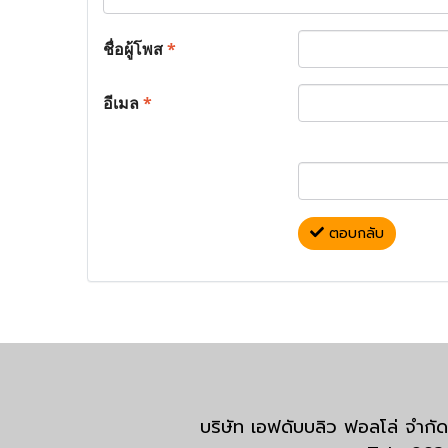
ชื่อผู้โพส
*
อีเมล
*
ตอบกลับ
บริษัท เอฟดับบลิว ฟอลโล่ จำ