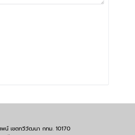
มสพน์ เขตทวีวัฒนา กทม. 10170