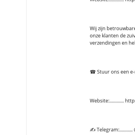
Wij zijn betrouwba
onze klanten de zuiv
verzendingen en he
☎ Stuur ons een e-ma
Website:............ 
✍ Telegram:.........