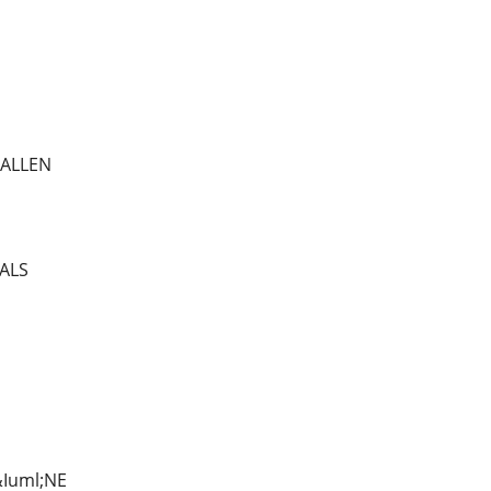
TALLEN
TALS
Iuml;NE