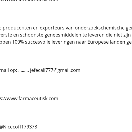
re producenten en exporteurs van onderzoekschemische g
erste en schoonste geneesmiddelen te leveren die niet zijn ve
bben 100% succesvolle leveringen naar Europese landen ger
il op: . ....... jefecali777@gmail.com
https://www.farmaceutisk.com
.. @Nicecoff179373