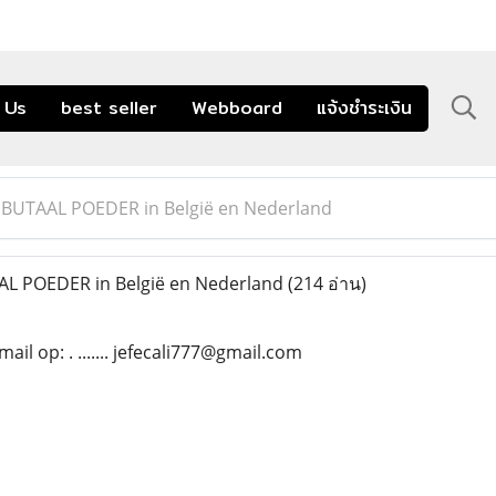
 Us
best seller
Webboard
แจ้งชำระเงิน
UTAAL POEDER in België en Nederland
 POEDER in België en Nederland
(214 อ่าน)
il op: . ....... jefecali777@gmail.com