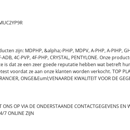
d/MUC2YP9R
oducten zijn: MDPHP, &alpha;-PHiP, MDPV, A-PHP, A-PIHP, 
-ADB, 4C-PVP, 4F-PHP, CRYSTAL, PENTYLONE. Onze producten 
te is dat ze een zeer goede reputatie hebben wat betreft hun
etest voordat ze aan onze klanten worden verkocht. TOP 
ANCIER, ONGE&Euml;VENAARDE KWALITEIT VOOR DE GEGE
 ONS OP VIA DE ONDERSTAANDE CONTACTGEGEVENS EN WE
/7 ONLINE ZIJN