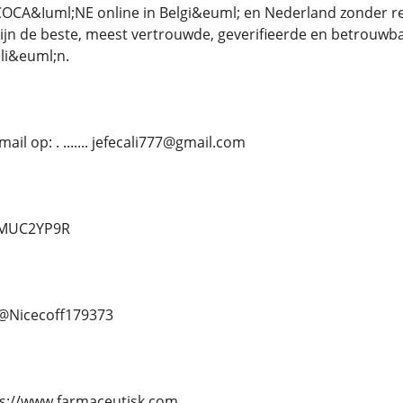
 COCA&Iuml;NE online in Belgi&euml; en Nederland zonder r
 zijn de beste, meest vertrouwde, geverifieerde en betrouwb
li&euml;n.
il op: . ....... jefecali777@gmail.com
d/MUC2YP9R
.. @Nicecoff179373
https://www.farmaceutisk.com