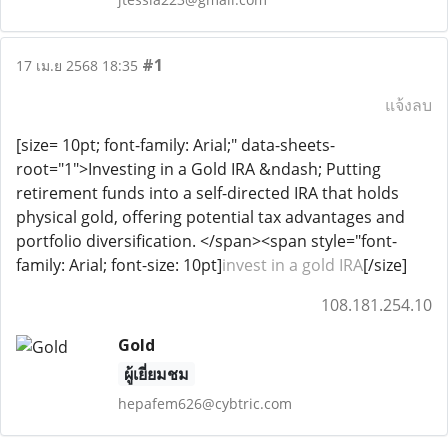
#1
17 เม.ย 2568 18:35
แจ้งลบ
[size= 10pt; font-family: Arial;" data-sheets-
root="1">Investing in a Gold IRA &ndash; Putting
retirement funds into a self-directed IRA that holds
physical gold, offering potential tax advantages and
portfolio diversification. </span><span style="font-
family: Arial; font-size: 10pt]
invest in a gold IRA
[/size]
108.181.254.10
Gold
ผู้เยี่ยมชม
hepafem626@cybtric.com