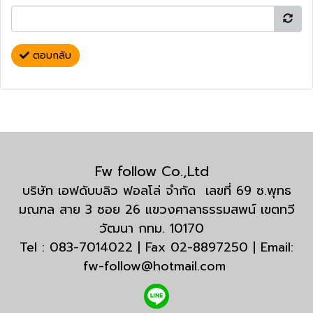
ตอบกลับ
Fw follow Co.,Ltd
บริษัท เอฟดับบลิว ฟอลโล่ จำกัด เลขที่ 69 ซ.พุทธ
มณฑล สาย 3 ซอย 26 แขวงศาลาธรรมสพน์ เขตทวี
วัฒนา กทม. 10170
Tel : 083-7014022 | Fax 02-8897250 | Email:
fw-follow@hotmail.com