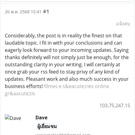
#1
26 พ.ค. 2568 15:41
แจ้งลบ
Considerably, the post is in reality the finest on that
laudable topic. I fit in with your conclusions and can
eagerly look forward to your incoming updates. Saying
thanks definitely will not simply just be enough, for the
outstanding clarity in your writing. I will certainly at
once grab your rss feed to stay privy of any kind of
updates. Pleasant work and also much success in your
business efforts!
filmes e s&eacute;ries online
gr&aacute;tis
103.75.247.15
Dave
ผู้เยี่ยมชม