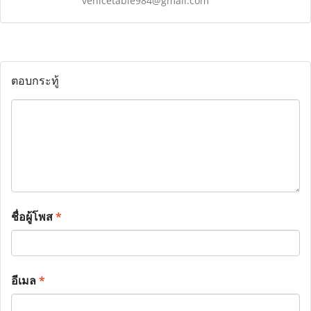
venicetable984@gmail.com
ตอบกระทู้
ชื่อผู้โพส
*
อีเมล
*