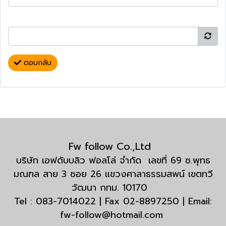
ตอบกลับ
Fw follow Co.,Ltd
บริษัท เอฟดับบลิว ฟอลโล่ จำกัด เลขที่ 69 ซ.พุทธ
มณฑล สาย 3 ซอย 26 แขวงศาลาธรรมสพน์ เขตทวี
วัฒนา กทม. 10170
Tel : 083-7014022 | Fax 02-8897250 | Email:
fw-follow@hotmail.com