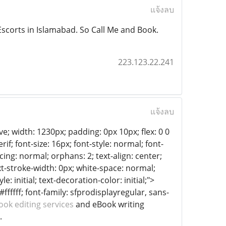
แจ้งลบ
Escorts in Islamabad. So Call Me and Book.
223.123.22.241
แจ้งลบ
ve; width: 1230px; padding: 0px 10px; flex: 0 0
f; font-size: 16px; font-style: normal; font-
cing: normal; orphans: 2; text-align: center;
xt-stroke-width: 0px; white-space: normal;
: initial; text-decoration-color: initial;">
fffff; font-family: sfprodisplayregular, sans-
ook editing services
and eBook writing
.