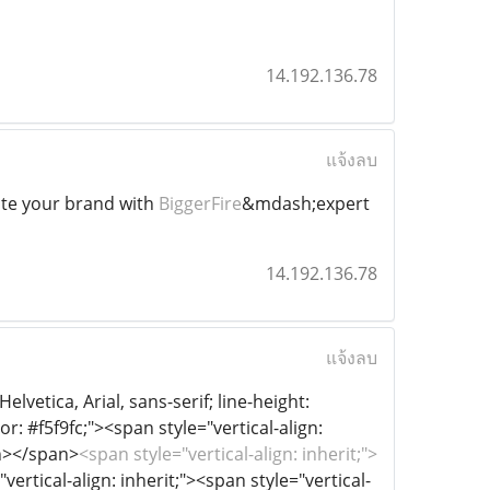
14.192.136.78
แจ้งลบ
ite your brand with
BiggerFire
&mdash;expert
14.192.136.78
แจ้งลบ
lvetica, Arial, sans-serif; line-height:
r: #f5f9fc;"><span style="vertical-align:
an></span>
<span style="vertical-align: inherit;">
vertical-align: inherit;"><span style="vertical-