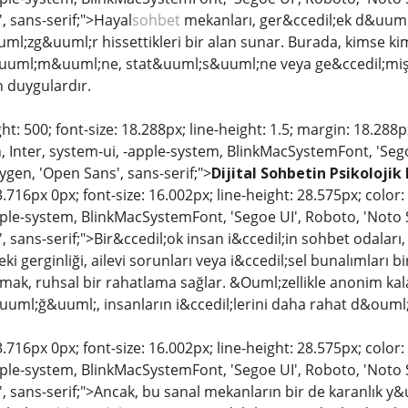
, sans-serif;">Hayal
sohbet
mekanları, ger&ccedil;ek d&uuml;n
ml;zg&uuml;r hissettikleri bir alan sunar. Burada, kimse kim
ml;m&uuml;ne, stat&uuml;s&uuml;ne veya ge&ccedil;mişin
n duygulardır.
ht: 500; font-size: 18.288px; line-height: 1.5; margin: 18.288
 Inter, system-ui, -apple-system, BlinkMacSystemFont, 'Sego
ygen, 'Open Sans', sans-serif;">
Dijital Sohbetin Psikolojik 
.716px 0px; font-size: 16.002px; line-height: 28.575px; color
pple-system, BlinkMacSystemFont, 'Segoe UI', Roboto, 'Noto S
 sans-serif;">Bir&ccedil;ok insan i&ccedil;in sohbet odalar
eki gerginliği, ailevi sorunları veya i&ccedil;sel bunalımları b
lmak, ruhsal bir rahatlama sağlar. &Ouml;zellikle anonim k
ml;ğ&uuml;, insanların i&ccedil;lerini daha rahat d&ouml;
.716px 0px; font-size: 16.002px; line-height: 28.575px; color
pple-system, BlinkMacSystemFont, 'Segoe UI', Roboto, 'Noto S
 sans-serif;">Ancak, bu sanal mekanların bir de karanlık y&u