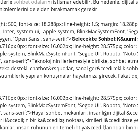
etlerle
sohbet odaları
nı istismar edebilir. Bu nedenle, dijital 
l;nlemlerini de elden bırakmamak gerekir.
ht: 500; font-size: 18.288px; line-height: 1.5; margin: 18.288
 Inter, system-ui, -apple-system, BlinkMacSystemFont, 'Sego
ygen, 'Open Sans', sans-serif;">
Gelecekte Sohbet K&uuml;l
.716px 0px; font-size: 16.002px; line-height: 28.575px; color
pple-system, BlinkMacSystemFont, 'Segoe UI', Roboto, 'Noto S
, sans-serif;">Teknolojinin ilerlemesiyle birlikte, sohbet e
zeka destekli chatbot&rsquo;lar, sanal ger&ccedil;eklik soh
ml;lerle yapılan konuşmalar hayatımıza girecek. Fakat deği
.716px 0px; font-size: 16.002px; line-height: 28.575px; color
pple-system, BlinkMacSystemFont, 'Segoe UI', Roboto, 'Noto S
 sans-serif;">Hayal sohbet mekanları, insanlığın dijital &cced
ri i&ccedil;in bir ka&ccedil;ış noktası, kimileri i&ccedil;inse
anlar, insan ruhunun en temel ihtiya&ccedil;larından birini 