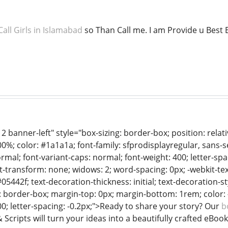
all Girls in Islamabad
so Than Call me. I am Provide u Best 
2 banner-left" style="box-sizing: border-box; position: relati
%; color: #1a1a1a; font-family: sfprodisplayregular, sans-seri
ormal; font-variant-caps: normal; font-weight: 400; letter-spa
xt-transform: none; widows: 2; word-spacing: 0px; -webkit-te
442f; text-decoration-thickness: initial; text-decoration-style
: border-box; margin-top: 0px; margin-bottom: 1rem; color: #f
400; letter-spacing: -0.2px;">Ready to share your story? Our
b
& Scripts will turn your ideas into a beautifully crafted eBook