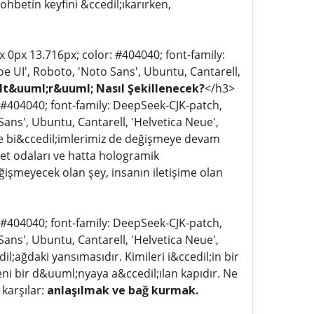
sohbetin keyfini &ccedil;ıkarırken,
px 0px 13.716px; color: #404040; font-family:
e UI', Roboto, 'Noto Sans', Ubuntu, Cantarell,
t&uuml;r&uuml; Nasıl Şekillenecek?
</h3>
: #404040; font-family: DeepSeek-CJK-patch,
ans', Ubuntu, Cantarell, 'Helvetica Neue',
tme bi&ccedil;imlerimiz de değişmeye devam
bet odaları ve hatta hologramik
şmeyecek olan şey, insanın iletişime olan
: #404040; font-family: DeepSeek-CJK-patch,
ans', Ubuntu, Cantarell, 'Helvetica Neue',
il;ağdaki yansımasıdır. Kimileri i&ccedil;in bir
 yeni bir d&uuml;nyaya a&ccedil;ılan kapıdır. Ne
karşılar:
anlaşılmak ve bağ kurmak.