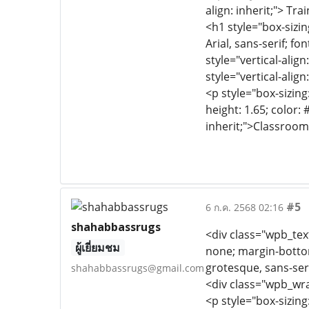
align: inherit;"> T
<h1 style="box-sizing
Arial, sans-serif; fo
style="vertical-ali
style="vertical-alig
<p style="box-sizing
height: 1.65; color: 
inherit;">Classroo
#5
6 ก.ค. 2568 02:16
shahabbassrugs
<div class="wpb_te
ผู้เยี่ยมชม
none; margin-bottom
grotesque, sans-seri
shahabbassrugs@gmail.com
<div class="wpb_wra
<p style="box-sizing