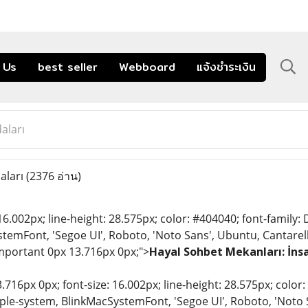
 Us
best seller
Webboard
แจ้งชำระเงิน
aları
aları
(2376 อ่าน)
 16.002px; line-height: 28.575px; color: #404040; font-family:
temFont, 'Segoe UI', Roboto, 'Noto Sans', Ubuntu, Cantarell,
important 0px 13.716px 0px;">
Hayal Sohbet Mekanları: İnsan
.716px 0px; font-size: 16.002px; line-height: 28.575px; color
pple-system, BlinkMacSystemFont, 'Segoe UI', Roboto, 'Noto S