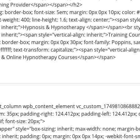
raining Provider</span></span></h2>
: border-box; font-size: 5em; margin: 0px 0px 10px; color: #ff
nt-weight: 400; line-height: 1.6; text-align: center;"><span sty
gn: inherit;">Hypnosis & Hypnotherapy </span></span><br sty
n: inherit;"><span style="vertical-align: inherit;">Training 
: border-box; margin: 0px 0px 30px; font-family: Poppins, sans-
#ffffff; text-transform: capitalize;"><span style="vertical-align
m & Online Hypnotherapy Courses</span></span>
xt_column wpb_content_element vc_custom_1749810868882 mb
: 35px; padding-right: 124.412px; padding-left: 124.412px; 
f; font-size: 20px;">
pper" style="box-sizing: inherit; max-width: none; margin-b
: inherit; padding: 0px; margin: 0px 0px 14px; -webkit-font-smo