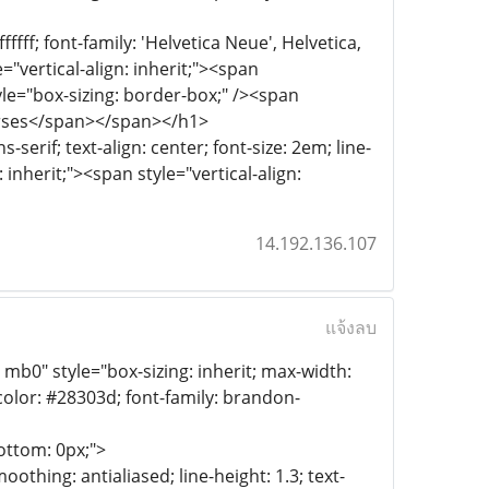
ffff; font-family: 'Helvetica Neue', Helvetica,
le="vertical-align: inherit;"><span
le="box-sizing: border-box;" /><span
Courses</span></span></h1>
serif; text-align: center; font-size: 2em; line-
: inherit;"><span style="vertical-align:
14.192.136.107
แจ้งลบ
0" style="box-sizing: inherit; max-width:
color: #28303d; font-family: brandon-
ottom: 0px;">
othing: antialiased; line-height: 1.3; text-