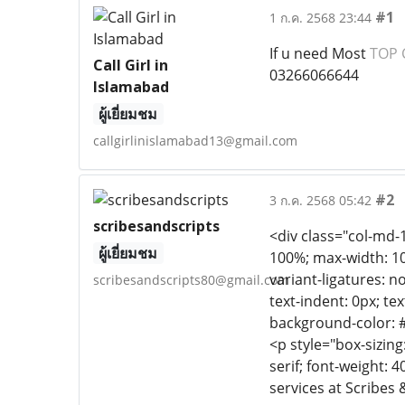
#1
1 ก.ค. 2568 23:44
If u need Most
TOP C
Call Girl in
03266066644
Islamabad
ผู้เยี่ยมชม
callgirlinislamabad13@gmail.com
#2
3 ก.ค. 2568 05:42
scribesandscripts
<div class="col-md-1
ผู้เยี่ยมชม
100%; max-width: 100
variant-ligatures: n
scribesandscripts80@gmail.com
text-indent: 0px; te
background-color: #05
<p style="box-sizing
serif; font-weight: 
services at Scribes 