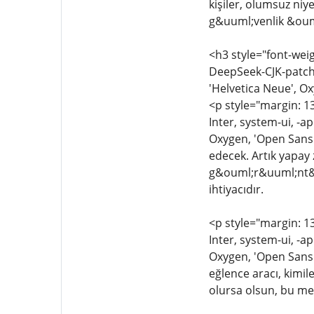
kişiler, olumsuz niy
g&uuml;venlik &oum
<h3 style="font-weig
DeepSeek-CJK-patch,
'Helvetica Neue', Ox
<p style="margin: 13
Inter, system-ui, -a
Oxygen, 'Open Sans'
edecek. Artık yapay 
g&ouml;r&uuml;nt&uu
ihtiyacıdır.
<p style="margin: 13
Inter, system-ui, -a
Oxygen, 'Open Sans',
eğlence aracı, kimile
olursa olsun, bu mek