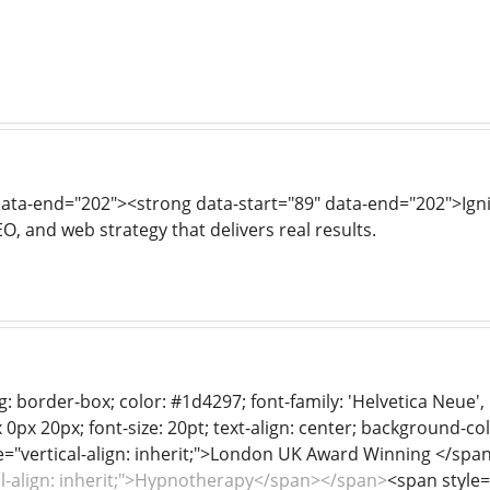
data-end="202"><strong data-start="89" data-end="202">Ign
EO, and web strategy that delivers real results.
: border-box; color: #1d4297; font-family: 'Helvetica Neue', He
0px 20px; font-size: 20pt; text-align: center; background-colo
le="vertical-align: inherit;">London UK Award Winning </sp
al-align: inherit;">Hypnotherapy</span></span>
<span style="