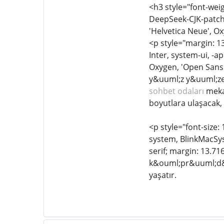
<h3 style="font-weig
DeepSeek-CJK-patch,
'Helvetica Neue', Ox
<p style="margin: 13
Inter, system-ui, -a
Oxygen, 'Open Sans',
y&uuml;z y&uuml;ze,
sohbet odaları
mekan
boyutlara ulaşacak,
<p style="font-size:
system, BlinkMacSys
serif; margin: 13.7
k&ouml;pr&uuml;d&uu
yaşatır.