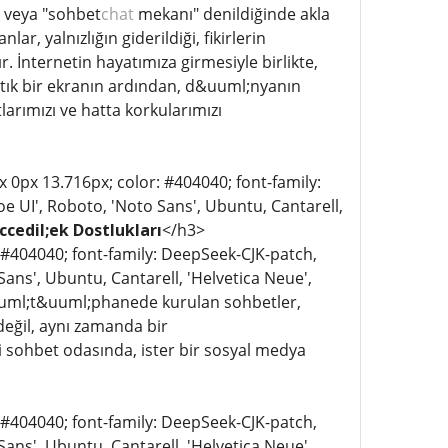
 veya "sohbet
chat
mekanı" denildiğinde akla
, yalnızlığın giderildiği, fikirlerin
ır. İnternetin hayatımıza girmesiyle birlikte,
rtık bir ekranın ardından, d&uuml;nyanın
larımızı ve hatta korkularımızı
px 0px 13.716px; color: #404040; font-family:
e UI', Roboto, 'Noto Sans', Ubuntu, Cantarell,
cedil;ek Dostlukları
</h3>
: #404040; font-family: DeepSeek-CJK-patch,
ans', Ubuntu, Cantarell, 'Helvetica Neue',
&uuml;t&uuml;phanede kurulan sohbetler,
ı değil, aynı zamanda bir
i sohbet odasında, ister bir sosyal medya
: #404040; font-family: DeepSeek-CJK-patch,
ans', Ubuntu, Cantarell, 'Helvetica Neue',