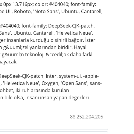
px 0px 13.716px; color: #404040; font-family:
e UI', Roboto, 'Noto Sans', Ubuntu, Cantarell,
: #404040; font-family: DeepSeek-CJK-patch,
ans', Ubuntu, Cantarell, 'Helvetica Neue',
er insanlarla kurduğu o sihirli bağdır. İster
 g&uuml;zel yanlarından biridir. Hayal
 g&uuml;n teknoloji &ccedil;ok daha farklı
mayacak.
 DeepSeek-CJK-patch, Inter, system-ui, -apple-
 'Helvetica Neue', Oxygen, 'Open Sans', sans-
ohbet, iki ruh arasında kurulan
ile olsa, insanı insan yapan değerleri
88.252.204.205