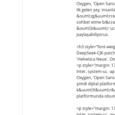
Oxygen, 'Open Sans
ilk gelen şey, insan
&ouml;zg&uuml;rce pay
sohbet etme bi&cced
&ouml;b&uuml;r ucund
paylaşabiliyoruz.
<h3 style="font-weig
DeepSeek-CJK-patch,
'Helvetica Neue', Ox
<p style="margin: 13
Inter, system-ui, -a
Oxygen, 'Open Sans'
şimdi dijital platfor
k&uuml;lt&uuml;r&uum
platformunda olsun, 
<p style="margin: 13
Inter, system-ui, -a