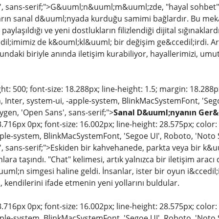
', sans-serif;">G&uuml;n&uuml;m&uuml;zde, "hayal sohbet"
ların sanal d&uuml;nyada kurduğu samimi bağlardır. Bu mekanlar
laşıldığı ve yeni dostlukların filizlendiği dijital sığınaklard
il;imimiz de k&ouml;kl&uuml; bir değişim ge&ccedil;irdi. A
aki biriyle anında iletişim kurabiliyor, hayallerimizi, umut
ht: 500; font-size: 18.288px; line-height: 1.5; margin: 18.288
 Inter, system-ui, -apple-system, BlinkMacSystemFont, 'Sego
ygen, 'Open Sans', sans-serif;">
Sanal D&uuml;nyanın Ger&c
.716px 0px; font-size: 16.002px; line-height: 28.575px; color
pple-system, BlinkMacSystemFont, 'Segoe UI', Roboto, 'Noto S
, sans-serif;">Eskiden bir kahvehanede, parkta veya bir k
mlara taşındı. "Chat" kelimesi, artık yalnızca bir iletişim arac
l;n simgesi haline geldi. İnsanlar, ister bir oyun i&ccedil;
kendilerini ifade etmenin yeni yollarını buldular.
.716px 0px; font-size: 16.002px; line-height: 28.575px; color
pple-system, BlinkMacSystemFont, 'Segoe UI', Roboto, 'Noto S