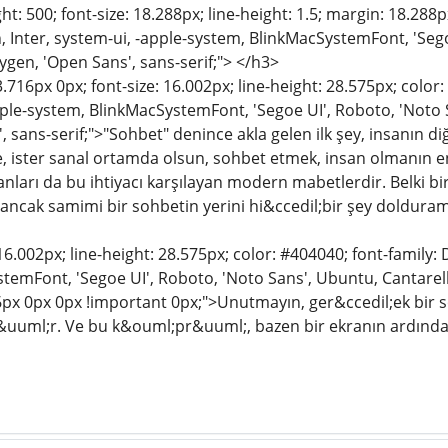
ht: 500; font-size: 18.288px; line-height: 1.5; margin: 18.288
 Inter, system-ui, -apple-system, BlinkMacSystemFont, 'Sego
ygen, 'Open Sans', sans-serif;"> </h3>
.716px 0px; font-size: 16.002px; line-height: 28.575px; color
pple-system, BlinkMacSystemFont, 'Segoe UI', Roboto, 'Noto S
 sans-serif;">"Sohbet" denince akla gelen ilk şey, insanın diğ
 ister sanal ortamda olsun, sohbet etmek, insan olmanın en
ları da bu ihtiyacı karşılayan modern mabetlerdir. Belki bir
 ancak samimi bir sohbetin yerini hi&ccedil;bir şey doldura
 16.002px; line-height: 28.575px; color: #404040; font-family:
temFont, 'Segoe UI', Roboto, 'Noto Sans', Ubuntu, Cantarell,
16px 0px 0px !important 0px;">Unutmayın, ger&ccedil;ek bir s
ml;r. Ve bu k&ouml;pr&uuml;, bazen bir ekranın ardından b