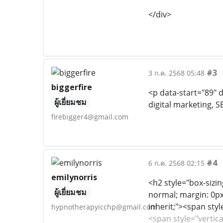
</div>
#3
3 ก.ค. 2568 05:48
biggerfire
<p data-start="89" 
ผู้เยี่ยมชม
digital marketing, S
firebigger4@gmail.com
#4
6 ก.ค. 2568 02:15
emilynorris
<h2 style="box-sizing
ผู้เยี่ยมชม
normal; margin: 0px 
inherit;"><span sty
hypnotherapyicchp@gmail.com
<span style="vertic