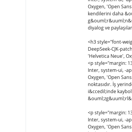
Oxygen, 'Open Sans'
kendilerini daha &ou
g&ouml;r&uuml;n&uu
diyalog ve paylaşıla
<h3 style="font-weig
DeepSeek-CJK-patch,
'Helvetica Neue', Ox
<p style="margin: 13
Inter, system-ui, -a
Oxygen, 'Open Sans',
noktasıdır. İş yerind
i&ccedil;inde kaybo
&ouml;zg&uuml;rl&uu
<p style="margin: 13
Inter, system-ui, -a
Oxygen, 'Open Sans',