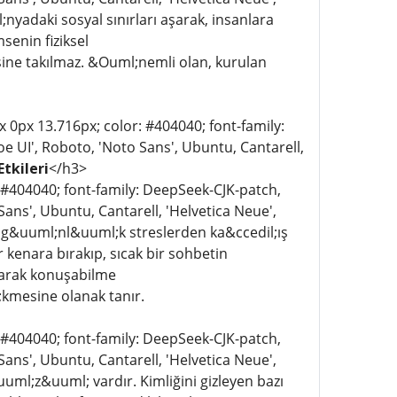
yadaki sosyal sınırları aşarak, insanlara
senin fiziksel
e takılmaz. &Ouml;nemli olan, kurulan
px 0px 13.716px; color: #404040; font-family:
e UI', Roboto, 'Noto Sans', Ubuntu, Cantarell,
Etkileri
</h3>
: #404040; font-family: DeepSeek-CJK-patch,
ans', Ubuntu, Cantarell, 'Helvetica Neue',
ı, g&uuml;nl&uuml;k streslerden ka&ccedil;ış
ir kenara bırakıp, sıcak bir sohbetin
alarak konuşabilme
kmesine olanak tanır.
: #404040; font-family: DeepSeek-CJK-patch,
ans', Ubuntu, Cantarell, 'Helvetica Neue',
uml;z&uuml; vardır. Kimliğini gizleyen bazı