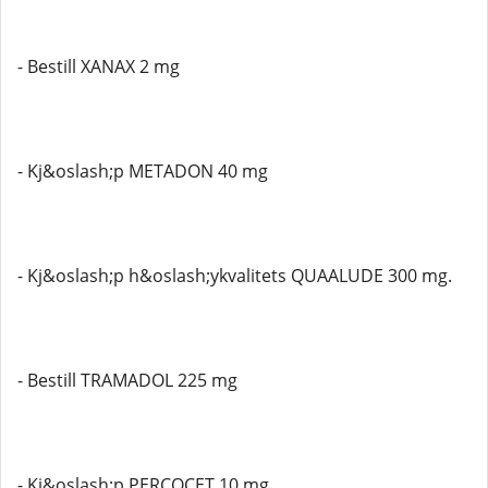
- Bestill XANAX 2 mg
- Kj&oslash;p METADON 40 mg
- Kj&oslash;p h&oslash;ykvalitets QUAALUDE 300 mg.
- Bestill TRAMADOL 225 mg
- Kj&oslash;p PERCOCET 10 mg