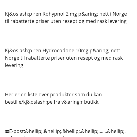
Kj&oslash;p ren Rohypnol 2 mg p&aring; nett i Norge
til rabatterte priser uten resept og med rask levering
Kj&oslash;p ren Hydrocodone 10mg p&aring; nett i
Norge til rabatterte priser uten resept og med rask
levering
Her er en liste over produkter som du kan
bestille/kj&oslash;pe fra v&aring;r butikk.
☎️E-post:&hellip;.&hellip;.&hellip;.&hellip;.......&hellip;.