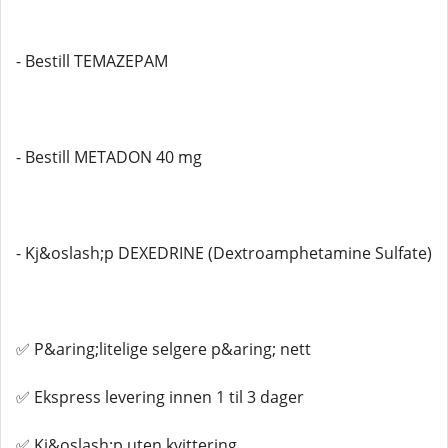
- Bestill TEMAZEPAM
- Bestill METADON 40 mg
- Kj&oslash;p DEXEDRINE (Dextroamphetamine Sulfate)
✅ P&aring;litelige selgere p&aring; nett
✅ Ekspress levering innen 1 til 3 dager
✅ Kj&oslash;p uten kvittering