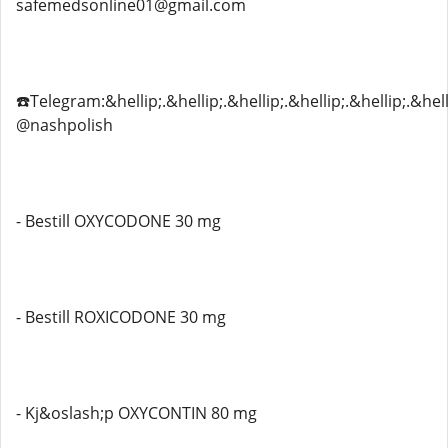
safemedsonline01@gmail.com
☎️Telegram:&hellip;.&hellip;.&hellip;.&hellip;.&hellip;.&hell
@nashpolish
- Bestill OXYCODONE 30 mg
- Bestill ROXICODONE 30 mg
- Kj&oslash;p OXYCONTIN 80 mg