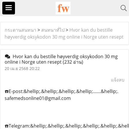
กระดานสนทนา
>
สนทนาทั่ไป
>
Hvor kan du bestille
høyverdig oksykodon 30 mg online i Norge uten resept
Hvor kan du bestille høyverdig oksykodon 30 mg
online i Norge uten resept
(232 อ่าน)
20 เม.ย 2568 20:22
แจ้งลบ
☎️E-post:&hellip;.&hellip;.&hellip;.&hellip;.......&hellip;.
safemedsonline01@gmail.com
☎️Telegram:&hellip;.&hellip;.&hellip;.&hellip;.&hellip;.&hell