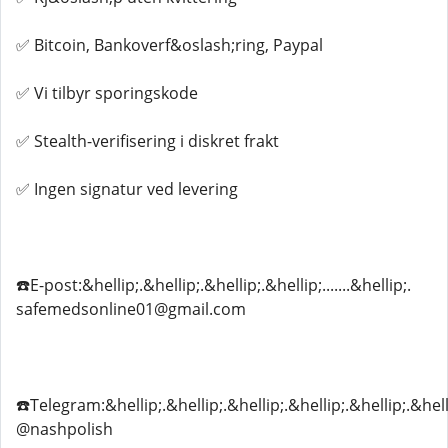
✅ Bitcoin, Bankoverf&oslash;ring, Paypal
✅ Vi tilbyr sporingskode
✅ Stealth-verifisering i diskret frakt
✅ Ingen signatur ved levering
☎️E-post:&hellip;.&hellip;.&hellip;.&hellip;.......&hellip;.
safemedsonline01@gmail.com
☎️Telegram:&hellip;.&hellip;.&hellip;.&hellip;.&hellip;.&hell
@nashpolish