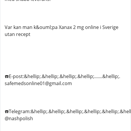
Var kan man k&ouml;pa Xanax 2 mg online i Sverige
utan recept
☎️E-post:&hellip;.&hellip;.&hellip;.&hellip;.......&hellip;.
safemedsonline01@gmail.com
☎️Telegram:&hellip;.&hellip;.&hellip;.&hellip;.&hellip;.&hell
@nashpolish