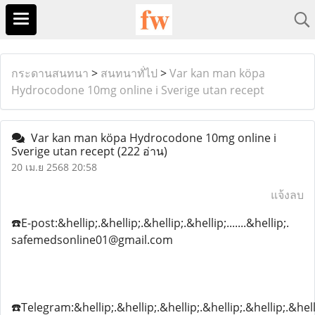
กระดานสนทนา
>
สนทนาทั่ไป
>
Var kan man köpa
Hydrocodone 10mg online i Sverige utan recept
Var kan man köpa Hydrocodone 10mg online i
Sverige utan recept
(222 อ่าน)
20 เม.ย 2568 20:58
แจ้งลบ
☎️E-post:&hellip;.&hellip;.&hellip;.&hellip;.......&hellip;.
safemedsonline01@gmail.com
☎️Telegram:&hellip;.&hellip;.&hellip;.&hellip;.&hellip;.&hell