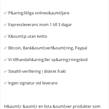
✅ P&aring;litliga onlines&auml;ljare
✅ Expressleverans inom 1 till 3 dagar
✅ K&ouml;p utan kvitto
✅ Bitcoin, Bank&ouml;verf&ouml;ring, Paypal
✅ Vi tillhandah&aring;ller sp&aring;rningskod
✅ Stealth-verifiering i diskret frakt
✅ Ingen signatur vid leverans
H&auml;r &auml;r en lista &ouml;ver produkter som