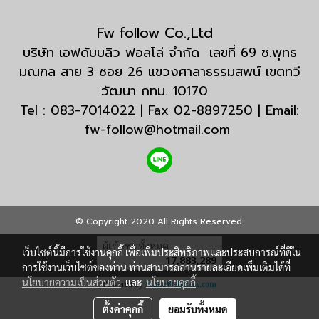
Fw follow Co.,Ltd
บริษัท เอฟดับบลิว ฟอลโล่ จำกัด เลขที่ 69 ซ.พุทธ
มณฑล สาย 3 ซอย 26 แขวงศาลาธรรมสพน์ เขตทวี
วัฒนา กทม. 10170
Tel : 083-7014022 | Fax 02-8897250 | Email:
fw-follow@hotmail.com
© Copyright 2020 All Rights Reserved.
ผู้เข้าชมทั้งหมด
เว็บไซต์นี้มีการใช้งานคุกกี้ เพื่อเพิ่มประสิทธิภาพและประสบการณ์ที่ดีใน
17,883,289
การใช้งานเว็บไซต์ของท่าน ท่านสามารถอ่านรายละเอียดเพิ่มเติมได้ที่
นโยบายความเป็นส่วนตัว
และ
นโยบายคุกกี้
Powered by
MakeWebEasy.com
ตั้งค่าคุกกี้
ยอมรับทั้งหมด