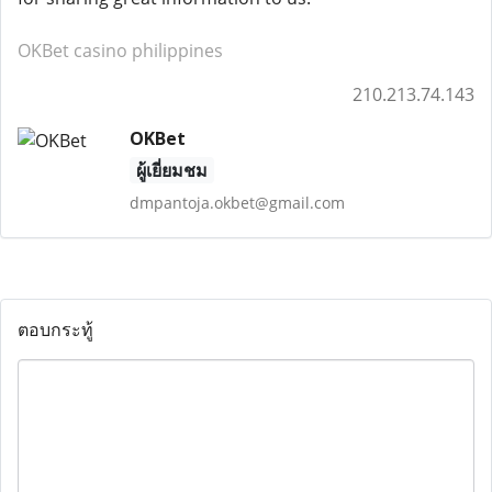
OKBet casino philippines
210.213.74.143
OKBet
ผู้เยี่ยมชม
dmpantoja.okbet@gmail.com
ตอบกระทู้