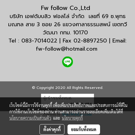
Fw follow Co.,Ltd
บริษัท เอฟดับบลิว ฟอลโล่ จำกัด เลขที่ 69 ซ.พุทธ
มณฑล สาย 3 ซอย 26 แขวงศาลาธรรมสพน์ เขตทวี
วัฒนา กทม. 10170
Tel : 083-7014022 | Fax 02-8897250 | Email:
fw-follow@hotmail.com
© Copyright 2020 All Rights Reserved.
ผู้เข้าชมทั้งหมด
18,013,484
เว็บไซต์นี้มีการใช้งานคุกกี้ เพื่อเพิ่มประสิทธิภาพและประสบการณ์ที่ดีใน
การใช้งานเว็บไซต์ของท่าน ท่านสามารถอ่านรายละเอียดเพิ่มเติมได้ที่
Powered by
MakeWebEasy.com
นโยบายความเป็นส่วนตัว
และ
นโยบายคุกกี้
ตั้งค่าคุกกี้
ยอมรับทั้งหมด