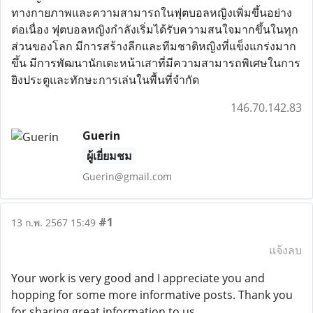
ทางกายภาพและความสามารถในฟุตบอลหญิงเพิ่มขึ้นอย่าง
ต่อเนื่อง ฟุตบอลหญิงกำลังเริ่มได้รับความสนใจมากขึ้นในทุก
ส่วนของโลก มีการสร้างลีกและทีมชาติหญิงที่แข็งแกร่งมาก
ขึ้น มีการพัฒนานักเตะหน้าเสาที่มีความสามารถพิเศษในการ
ยิงประตูและทักษะการเล่นในพื้นที่จำกัด
146.70.142.83
Guerin
ผู้เยี่ยมชม
Guerin@gmail.com
#1
13 ก.พ. 2567 15:49
แจ้งลบ
Your work is very good and I appreciate you and
hopping for some more informative posts. Thank you
for sharing great information to us.