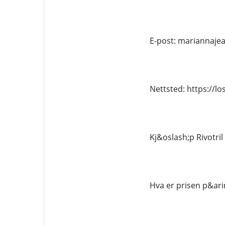
E-post: mariannaj
Nettsted: https://l
Kj&oslash;p Rivotril
Hva er prisen p&arin