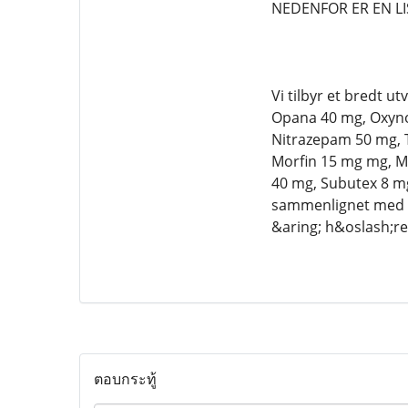
NEDENFOR ER EN LI
Vi tilbyr et bredt 
Opana 40 mg, Oxynor
Nitrazepam 50 mg, 
Morfin 15 mg mg, Ma
40 mg, Subutex 8 m
sammenlignet med an
&aring; h&oslash;re 
ตอบกระทู้