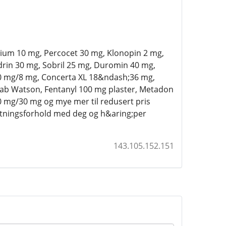
lium 10 mg, Percocet 30 mg, Klonopin 2 mg,
drin 30 mg, Sobril 25 mg, Duromin 40 mg,
10 mg/8 mg, Concerta XL 18&ndash;36 mg,
tab Watson, Fentanyl 100 mg plaster, Metadon
 mg/30 mg og mye mer til redusert pris
retningsforhold med deg og h&aring;per
143.105.152.151