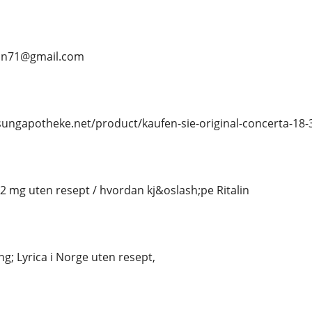
ean71@gmail.com
osungapotheke.net/product/kaufen-sie-original-concerta-18-
 2 mg uten resept / hvordan kj&oslash;pe Ritalin
g; Lyrica i Norge uten resept,