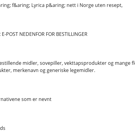
ing; f&aring; Lyrica p&aring; nett i Norge uten resept,
 E-POST NEDENFOR FOR BESTILLINGER
estillende midler, sovepiller, vekttapsprodukter og mange fl
kter, merkenavn og generiske legemidler.
ernativene som er nevnt
nds