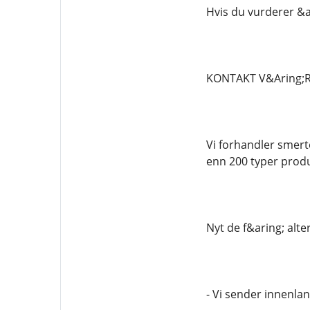
Hvis du vurderer &ar
KONTAKT V&Aring;R
Vi forhandler smert
enn 200 typer produ
Nyt de f&aring; alt
- Vi sender innenla