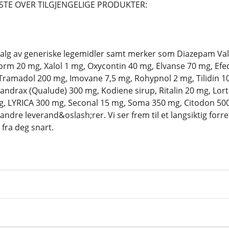
STE OVER TILGJENGELIGE PRODUKTER:
utvalg av generiske legemidler samt merker som Diazepam Va
m 20 mg, Xalol 1 mg, Oxycontin 40 mg, Elvanse 70 mg, Efe
Tramadol 200 mg, Imovane 7,5 mg, Rohypnol 2 mg, Tilidin 
ndrax (Qualude) 300 mg, Kodiene sirup, Ritalin 20 mg, Lor
g, LYRICA 300 mg, Seconal 15 mg, Soma 350 mg, Citodon 500
dre leverand&oslash;rer. Vi ser frem til et langsiktig for
fra deg snart.