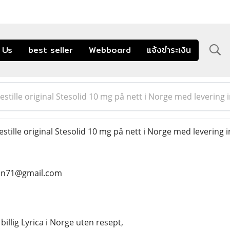
 Us
best seller
Webboard
แจ้งชำระเงิน
tille original Stesolid 10 mg på nett i Norge med levering i
ille original Stesolid 10 mg på nett i Norge med levering in
ean71@gmail.com
 billig Lyrica i Norge uten resept,