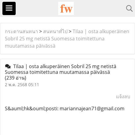
กระดานสนทนา
>
สนทนาทั่ไป
>
Tilaa | osta alkuperäinen
Sobril 25 mg netistä Suomessa toimitettuna
muutamassa päivässä
Tilaa | osta alkuperäinen Sobril 25 mg netistä
Suomessa toimitettuna muutamassa päivässä
(239 อ่าน)
2 พ.ค. 2568 05:11
แจ้งลบ
S&auml;hk&ouml;posti: mariannajean71@gmail.com