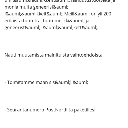
unil&auml;&auml;kkeit&auml;, laihdutustuotteita ja
monia muita geneerisi&auml;
l&auml;&auml;kkeit&auml;. Meill&auml; on yli 200
erilaista tuotetta, tuotemerkki&auml; ja
geneerist&auml; l&auml;&auml;kett&auml;.
Nauti muutamista mainituista vaihtoehdoista
- Toimitamme maan sis&auml;ll&auml;
- Seurantanumero PostNordilta paketillesi