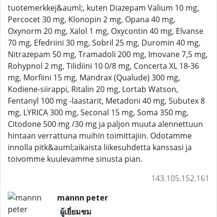
tuotemerkkej&auml;, kuten Diazepam Valium 10 mg,
Percocet 30 mg, Klonopin 2 mg, Opana 40 mg,
Oxynorm 20 mg, Xalol 1 mg, Oxycontin 40 mg, Elvanse
70 mg, Efedriini 30 mg, Sobril 25 mg, Duromin 40 mg,
Nitrazepam 50 mg, Tramadoli 200 mg, Imovane 7,5 mg,
Rohypnol 2 mg, Tilidiini 10 0/8 mg, Concerta XL 18-36
mg, Morfiini 15 mg, Mandrax (Qualude) 300 mg,
Kodiene-siirappi, Ritalin 20 mg, Lortab Watson,
Fentanyl 100 mg -laastarit, Metadoni 40 mg, Subutex 8
mg, LYRICA 300 mg, Seconal 15 mg, Soma 350 mg,
Citodone 500 mg /30 mg ja paljon muuta alennettuun
hintaan verrattuna muihin toimittajiin. Odotamme
innolla pitk&auml;aikaista liikesuhdetta kanssasi ja
toivomme kuulevamme sinusta pian.
143.105.152.161
mannn peter
ผู้เยี่ยมชม