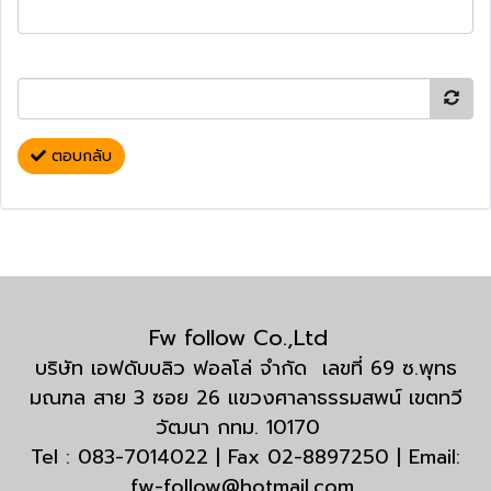
ตอบกลับ
Fw follow Co.,Ltd
บริษัท เอฟดับบลิว ฟอลโล่ จำกัด เลขที่ 69 ซ.พุทธ
มณฑล สาย 3 ซอย 26 แขวงศาลาธรรมสพน์ เขตทวี
วัฒนา กทม. 10170
Tel : 083-7014022 | Fax 02-8897250 | Email:
fw-follow@hotmail.com