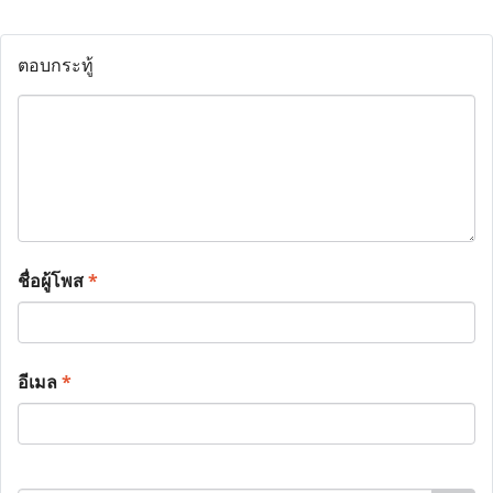
ตอบกระทู้
ชื่อผู้โพส
*
อีเมล
*