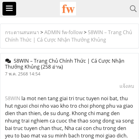
กระดานสนทนา
>
ADMIN fw-follow
>
58WIN – Trang Chủ
Chính Thức | Cá Cược Nhận Thưởng Khủng
58WIN – Trang Chủ Chính Thức | Cá Cược Nhận
Thưởng Khủng
(258 อ่าน)
7 พ.ค. 2568 14:54
แจ้งลบ
58WIN
la mot nen tang giai tri truc tuyen noi bat, thu
hut nguoi choi nho vao kho tro choi phong phu va giao
dien than thien, de su dung. Khong chi mang den
nhung trai nghiem ca cuoc the thao song dong va song
bai truc tuyen chan thuc, Nha cai con chu trong den
yeu to bao mat va su minh bach trong moi giao dich.