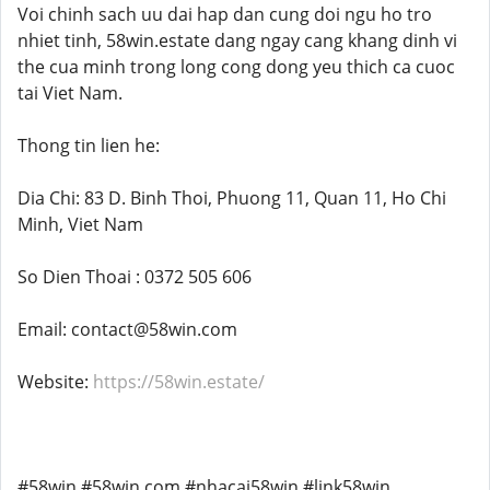
Voi chinh sach uu dai hap dan cung doi ngu ho tro
nhiet tinh, 58win.estate dang ngay cang khang dinh vi
the cua minh trong long cong dong yeu thich ca cuoc
tai Viet Nam.
Thong tin lien he:
Dia Chi: 83 D. Binh Thoi, Phuong 11, Quan 11, Ho Chi
Minh, Viet Nam
So Dien Thoai : 0372 505 606
Email: contact@58win.com
Website:
https://58win.estate/
#58win #58win.com #nhacai58win #link58win