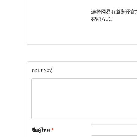
选择网易有道翻译官方
智能方式。
ตอบกระทู้
ชื่อผู้โพส
*