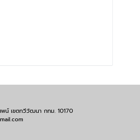
มสพน์ เขตทวีวัฒนา กทม. 10170
tmail.com