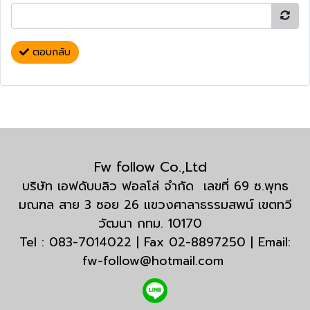
ตอบกลับ
Fw follow Co.,Ltd
บริษัท เอฟดับบลิว ฟอลโล่ จำกัด เลขที่ 69 ซ.พุทธ
มณฑล สาย 3 ซอย 26 แขวงศาลาธรรมสพน์ เขตทวี
วัฒนา กทม. 10170
Tel : 083-7014022 | Fax 02-8897250 | Email:
fw-follow@hotmail.com